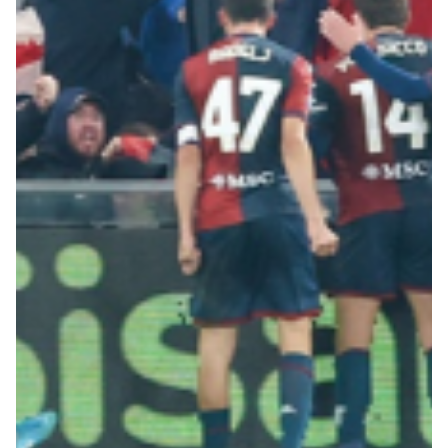
Robe di Kappa x Genoa
Vintage Collection
Red&Blue Voices
Kids
Accessori
Party
Outlet
Caffè Boasi x Genoa