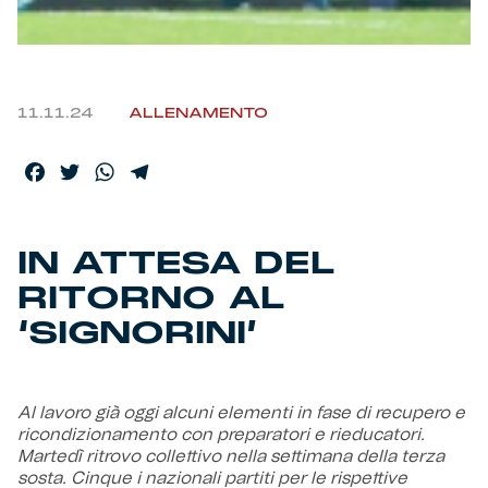
Helan x Genoa
Isolani x Genoa
11.11.24
ALLENAMENTO
Gift Card Online Store
Facebook
Twitter
WhatsApp
Telegram
Fortissimo batte il mio cuor
IN ATTESA DEL
RITORNO AL
‘SIGNORINI’
Al lavoro già oggi alcuni elementi in fase di recupero e
ricondizionamento con preparatori e rieducatori.
Martedì ritrovo collettivo nella settimana della terza
sosta. Cinque i nazionali partiti per le rispettive