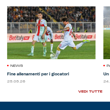
NEWS
P
Fine allenamenti per i giocatori
Un 
25.05.26
24
VEDI TUTTE