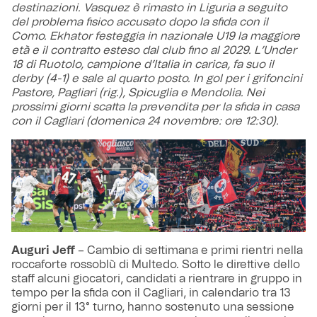
destinazioni. Vasquez è rimasto in Liguria a seguito
del problema fisico accusato dopo la sfida con il
Como. Ekhator festeggia in nazionale U19 la maggiore
età e il contratto esteso dal club fino al 2029. L’Under
18 di Ruotolo, campione d’Italia in carica, fa suo il
derby (4-1) e sale al quarto posto. In gol per i grifoncini
Pastore, Pagliari (rig.), Spicuglia e Mendolia. Nei
prossimi giorni scatta la prevendita per la sfida in casa
con il Cagliari (domenica 24 novembre: ore 12:30).
Auguri Jeff
– Cambio di settimana e primi rientri nella
roccaforte rossoblù di Multedo. Sotto le direttive dello
staff alcuni giocatori, candidati a rientrare in gruppo in
tempo per la sfida con il Cagliari, in calendario tra 13
giorni per il 13° turno, hanno sostenuto una sessione