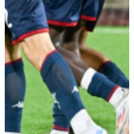
Robe di Kappa x Genoa
Vintage Collection
Red&Blue Voices
Kids
Accessori
Party
Outlet
Caffè Boasi x Genoa