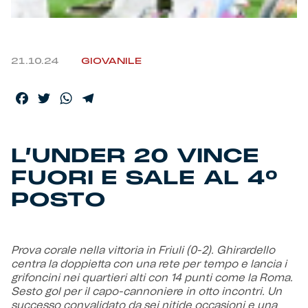
Helan x Genoa
21.10.24
GIOVANILE
Isolani x Genoa
Facebook
Twitter
WhatsApp
Telegram
Gift Card Online Store
Fortissimo batte il mio cuor
L’UNDER 20 VINCE
FUORI E SALE AL 4°
POSTO
Prova corale nella vittoria in Friuli (0-2). Ghirardello
centra la doppietta con una rete per tempo e lancia i
grifoncini nei quartieri alti con 14 punti come la Roma.
Sesto gol per il capo-cannoniere in otto incontri. Un
successo convalidato da sei nitide occasioni e una