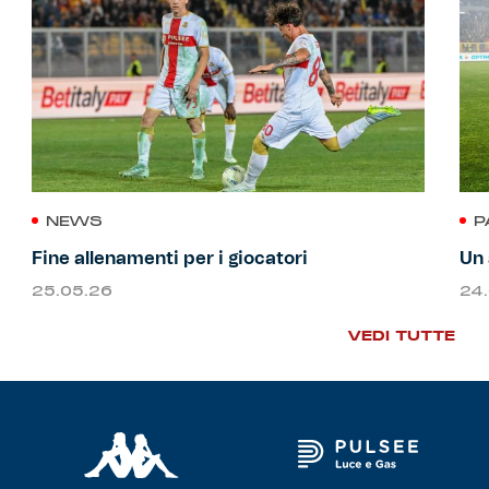
NEWS
P
Fine allenamenti per i giocatori
Un 
25.05.26
24
VEDI TUTTE