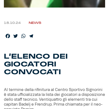
Helan x Genoa
18.10.24
NEWS
Isolani x Genoa
Facebook
Twitter
WhatsApp
Telegram
Gift Card Online Store
Fortissimo batte il mio cuor
L’ELENCO DEI
GIOCATORI
CONVOCATI
Al termine della rifinitura al Centro Sportivo Signorini
è stata ufficializzata la lista dei giocatori a disposizione
dello staff tecnico. Ventiquattro gli elementi tra cui
capitan Badelj e Frendrup. Prima chiamata per il neo-