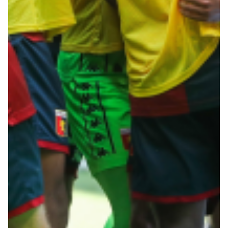
Robe di Kappa x Genoa
Vintage Collection
Red&Blue Voices
Kids
Accessori
Party
Outlet
Caffè Boasi x Genoa