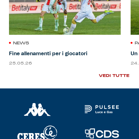
NEWS
P
Fine allenamenti per i giocatori
Un 
25.05.26
24
VEDI TUTTE