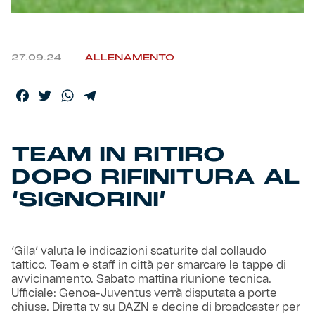
Helan x Genoa
27.09.24
ALLENAMENTO
Isolani x Genoa
Facebook
Twitter
WhatsApp
Telegram
Gift Card Online Store
Fortissimo batte il mio cuor
TEAM IN RITIRO
DOPO RIFINITURA AL
‘SIGNORINI’
‘Gila’ valuta le indicazioni scaturite dal collaudo
tattico. Team e staff in città per smarcare le tappe di
avvicinamento. Sabato mattina riunione tecnica.
Ufficiale: Genoa-Juventus verrà disputata a porte
chiuse. Diretta tv su DAZN e decine di broadcaster per