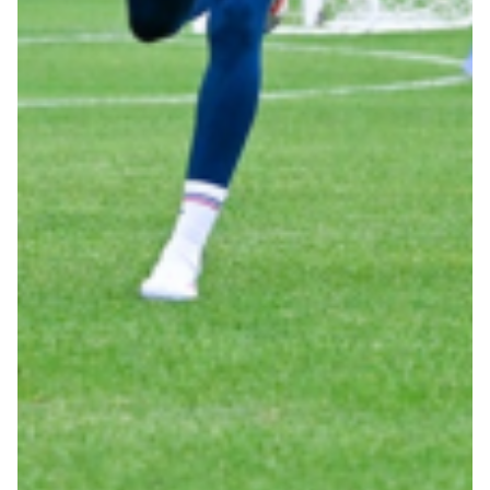
Robe di Kappa x Genoa
Vintage Collection
Red&Blue Voices
Kids
Accessori
Party
Outlet
Caffè Boasi x Genoa