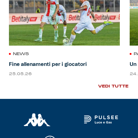
NEWS
P
Fine allenamenti per i giocatori
Un 
25.05.26
24
VEDI TUTTE