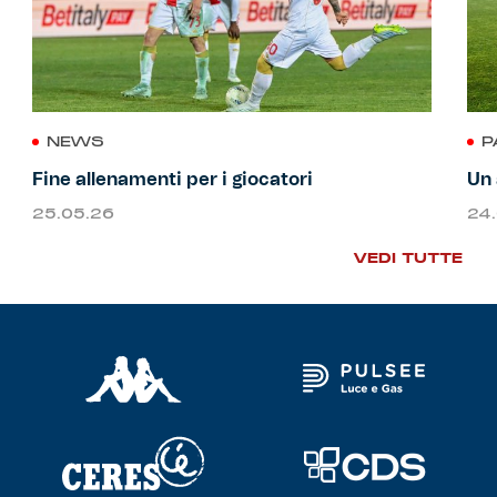
NEWS
P
Fine allenamenti per i giocatori
Un 
25.05.26
24
VEDI TUTTE