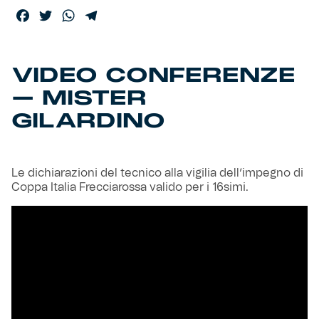
Facebook
Twitter
WhatsApp
Telegram
Helan x Genoa
VIDEO CONFERENZE
Isolani x Genoa
– MISTER
Gift Card Online Store
GILARDINO
Fortissimo batte il mio cuor
Le dichiarazioni del tecnico alla vigilia dell’impegno di
Coppa Italia Frecciarossa valido per i 16simi.