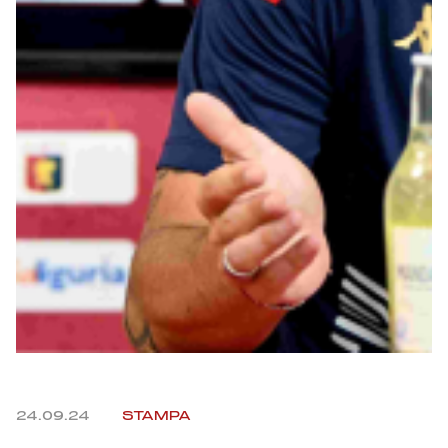
Robe di Kappa x Genoa
Vintage Collection
Red&Blue Voices
Kids
Accessori
Party
Outlet
24.09.24
STAMPA
Caffè Boasi x Genoa