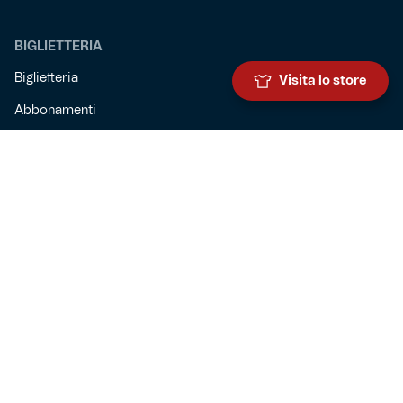
BIGLIETTERIA
Biglietteria
Visita lo store
Abbonamenti
Accrediti
Experience
Hospitality
SQUADRE
Prima squadra maschile
Prima squadra femminile
Settore giovanile