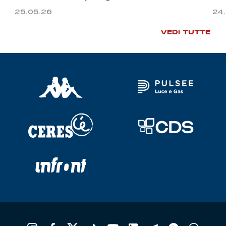
25.05.26
24
VEDI TUTTE