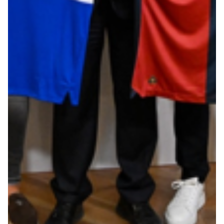
Robe di Kappa x Genoa
Vintage Collection
Red&Blue Voices
Kids
Accessori
Party
Outlet
Caffè Boasi x Genoa