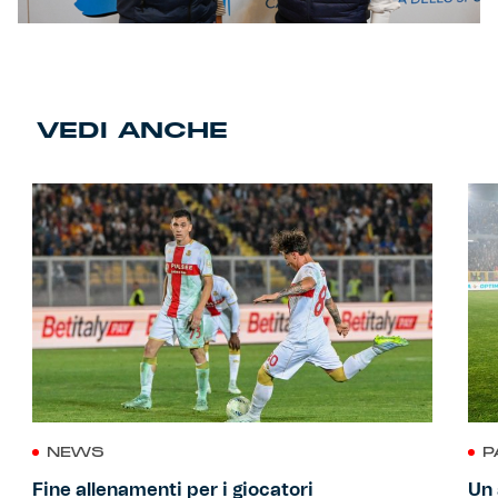
VEDI ANCHE
NEWS
P
Fine allenamenti per i giocatori
Un 