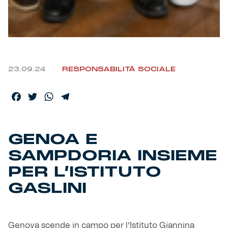
Helan x Genoa
Isolani x Genoa
23.09.24
RESPONSABILITÀ SOCIALE
Gift Card Online Store
Facebook
Twitter
WhatsApp
Telegram
Fortissimo batte il mio cuor
GENOA E
SAMPDORIA INSIEME
PER L’ISTITUTO
GASLINI
Genova scende in campo per l’Istituto Giannina