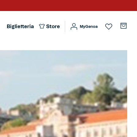
Biglietteria
Store
MyGenoa