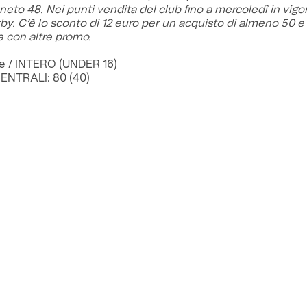
eneto 48. Nei punti vendita del club fino a mercoledì in vigor
y. C’è lo sconto di 12 euro per un acquisto di almeno 50 e
 con altre promo.
se / INTERO (UNDER 16)
CENTRALI: 80 (40)
ATERALI: 60 (30)
 LATERALE: 30 (15)
NFERIORE: 120 (60)
ne su
vivaticket.it
e
ricevitorie autorizzate
senza obbligo di 
 SUD/ SET. 6 OSPITI: 30