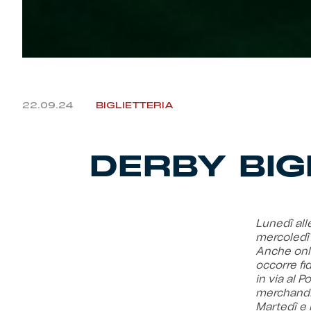
22.09.24
BIGLIETTERIA
DERBY BIG
Lunedì alle
mercoledì a
Anche onl
occorre fi
in via al P
merchandisi
Martedì e 