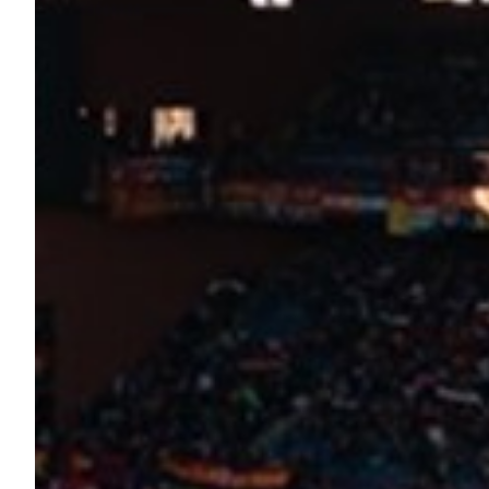
Robe di Kappa x Genoa
Vintage Collection
Red&Blue Voices
Kids
Accessori
Party
Outlet
Caffè Boasi x Genoa