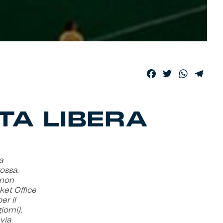
Facebook
Twitter
WhatsA
Tele
ITA LIBERA
a
rossa.
non
ket Office
er il
iorni).
via