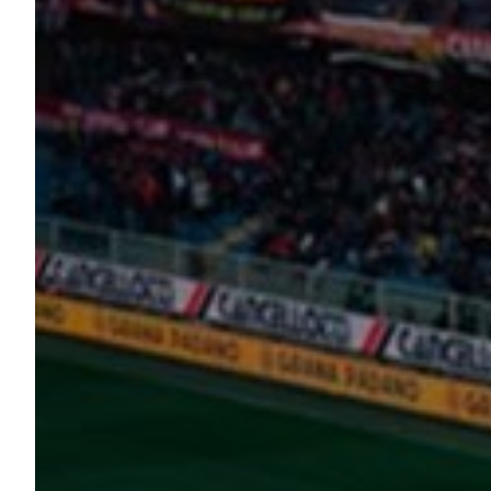
Helan x Genoa
Isolani x Genoa
Gift Card Online Store
Fortissimo batte il mio cuor