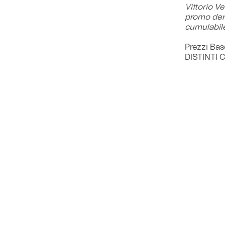
Vittorio V
promo derb
cumulabile
Prezzi Ba
DISTINTI 
DISTINTI L
GRADINATA
TRIBUNA I
Solo onli
tifoso
GRADINATA