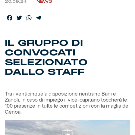
20.09.24
NEWS
Helan x Genoa
Facebook
Twitter
WhatsApp
Telegram
Isolani x Genoa
IL GRUPPO DI
Gift Card Online Store
CONVOCATI
SELEZIONATO
Fortissimo batte il mio cuor
DALLO STAFF
Tra i venticinque a disposizione rientrano Bani e
Zanoli. In caso di impiego il vice-capitano toccherà le
100 presenze in tutte le competizioni con la maglia del
Genoa.