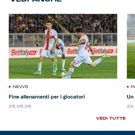
NEWS
P
Fine allenamenti per i giocatori
Un 
25.05.26
24
VEDI TUTTE