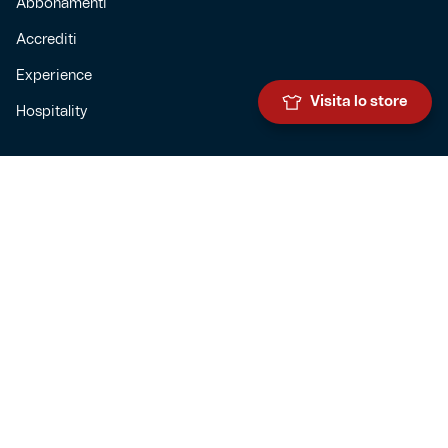
Abbonamenti
Accrediti
Experience
Visita lo store
Hospitality
SQUADRE
Prima squadra maschile
Prima squadra femminile
Settore giovanile
Genoa for special
Genoa Academy
Summer Camp