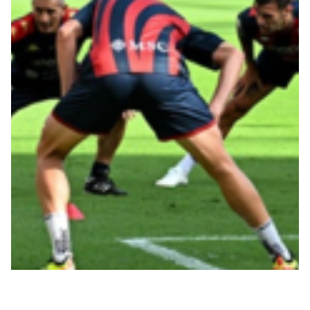
Robe di Kappa x Genoa
Vintage Collection
Red&Blue Voices
Kids
Accessori
Party
Outlet
Caffè Boasi x Genoa