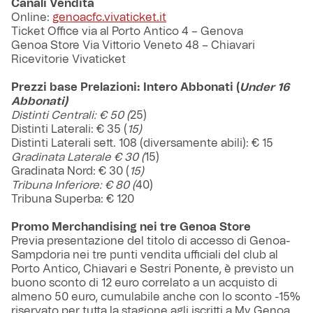
Canali Vendita
Online:
genoacfc.vivaticket.it
Ticket Office via al Porto Antico 4 – Genova
Genoa Store Via Vittorio Veneto 48 – Chiavari
Ricevitorie Vivaticket
Prezzi base Prelazioni: Intero Abbonati (
Under 16
Abbonati)
Distinti Centrali: € 50 (
25)
Distinti Laterali: € 35 (
15)
Distinti Laterali sett. 108 (diversamente abili): € 15
Gradinata Laterale € 30 (
15)
Gradinata Nord: € 30 (
15)
Tribuna Inferiore: € 80 (
40)
Tribuna Superba: € 120
Promo Merchandising nei tre Genoa Store
Previa presentazione del titolo di accesso di Genoa-
Sampdoria nei tre punti vendita ufficiali del club al
Porto Antico, Chiavari e Sestri Ponente, è previsto un
buono sconto di 12 euro correlato a un acquisto di
almeno 50 euro, cumulabile anche con lo sconto -15%
riservato per tutta la stagione agli iscritti a My Genoa.