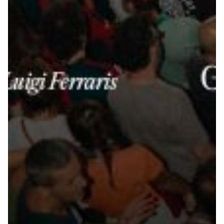
Robe di Kappa x Genoa
Vintage Collection
Red&Blue Voices
Kids
Accessori
Party
Outlet
Caffè Boasi x Genoa