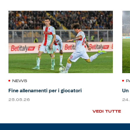
NEWS
P
Fine allenamenti per i giocatori
Un 
25.05.26
24
VEDI TUTTE