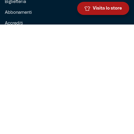
Biglietteria
Visita lo store
Abbonamenti
Accrediti
Experience
Hospitality
SQUADRE
Prima squadra maschile
Prima squadra femminile
Settore giovanile
Genoa for special
Genoa Academy
Summer Camp