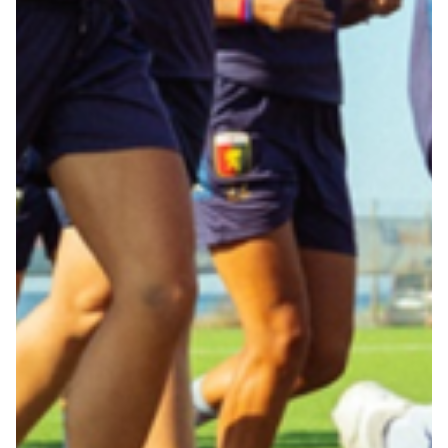
Robe di Kappa x Genoa
Vintage Collection
Red&Blue Voices
Kids
Accessori
Party
Outlet
Caffè Boasi x Genoa