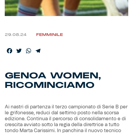
Helan x Genoa
Isolani x Genoa
29.08.24
FEMMINILE
Gift Card Online Store
Facebook
Twitter
WhatsApp
Telegram
Fortissimo batte il mio cuor
GENOA WOMEN,
RICOMINCIAMO
Ai nastri di partenza il terzo campionato di Serie B per
le grifonesse, reduci dal settimo posto nella scorsa
edizione. Continua il percorso di consolidamento e di
crescita avviato sotto la regia della direttrice a tutto
tondo Marta Carissimi. In panchina il nuovo tecnico