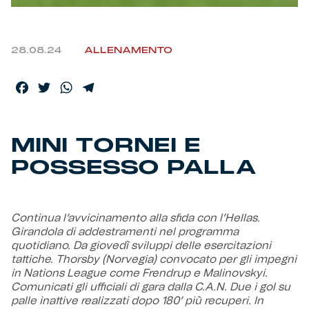
Helan x Genoa
28.08.24
ALLENAMENTO
Isolani x Genoa
Facebook
Twitter
WhatsApp
Telegram
Gift Card Online Store
MINI TORNEI E
Fortissimo batte il mio cuor
POSSESSO PALLA
Continua l’avvicinamento alla sfida con l’Hellas.
Girandola di addestramenti nel programma
quotidiano. Da giovedì sviluppi delle esercitazioni
tattiche. Thorsby (Norvegia) convocato per gli impegni
in Nations League come Frendrup e Malinovskyi.
Comunicati gli ufficiali di gara dalla C.A.N. Due i gol su
palle inattive realizzati dopo 180’ più recuperi. In