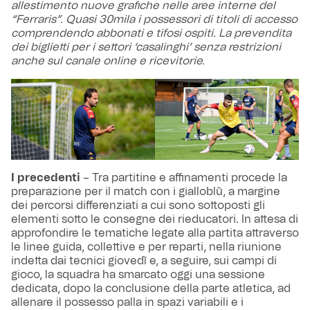
allestimento nuove grafiche nelle aree interne del
“Ferraris”. Quasi 30mila i possessori di titoli di accesso
comprendendo abbonati e tifosi ospiti. La prevendita
dei biglietti per i settori ‘casalinghi’ senza restrizioni
anche sul canale online e ricevitorie.
I precedenti
– Tra partitine e affinamenti procede la
preparazione per il match con i gialloblù, a margine
dei percorsi differenziati a cui sono sottoposti gli
elementi sotto le consegne dei rieducatori. In attesa di
approfondire le tematiche legate alla partita attraverso
le linee guida, collettive e per reparti, nella riunione
indetta dai tecnici giovedì e, a seguire, sui campi di
gioco, la squadra ha smarcato oggi una sessione
dedicata, dopo la conclusione della parte atletica, ad
allenare il possesso palla in spazi variabili e i