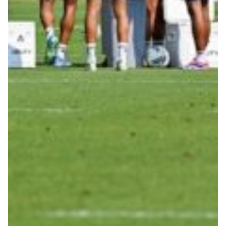
Robe di Kappa x Genoa
Vintage Collection
Red&Blue Voices
Kids
Accessori
Party
Outlet
Caffè Boasi x Genoa