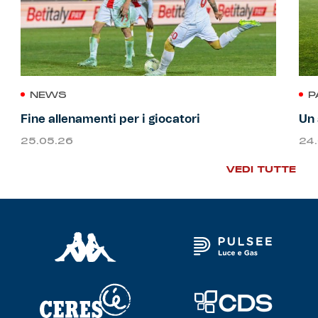
NEWS
P
Fine allenamenti per i giocatori
Un 
25.05.26
24
VEDI TUTTE