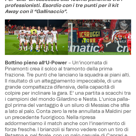
professionisti. Esordio con i tre punti per il kit
Away con il “Gallinaccio”.
Bottino pieno all’U-Power
– Un’incornata di
Pinamonti crea il solco al tramonto della prima
frazione. Tre punti che lanciano la squadra ai piani alti.
Il risultato di un atteggiamento impeccabile, di una
grande compattezza difensiva, della capacità di
colpire per inclinare la gara. E’ una partita a scacchi tra
i campioni del mondo Gilardino e Nesta. L’unica palla-
gol prima del vantaggio è un siluro di Messias che sfila
a lato al palo. Conta zero la rete annullata a Maldini per
un precedente fuorigioco. Nella ripresa
addormentiamo il match anche con l’inserimento di
forze fresche. I brianzoli si fanno vedere con un tiro di
Petagna e, nel finale, con un palo casuale di Caprari e