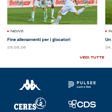
NEWS
P
Fine allenamenti per i giocatori
Un 
25.05.26
24
VEDI TUTTE