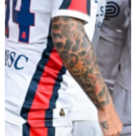
Robe di Kappa x Genoa
Vintage Collection
Red&Blue Voices
Kids
Accessori
Party
Outlet
Caffè Boasi x Genoa