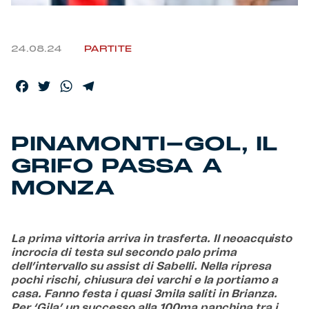
Helan x Genoa
24.08.24
PARTITE
Isolani x Genoa
Facebook
Twitter
WhatsApp
Telegram
Gift Card Online Store
PINAMONTI-GOL, IL
Fortissimo batte il mio cuor
GRIFO PASSA A
MONZA
La prima vittoria arriva in trasferta. Il neoacquisto
incrocia di testa sul secondo palo prima
dell’intervallo su assist di Sabelli. Nella ripresa
pochi rischi, chiusura dei varchi e la portiamo a
casa. Fanno festa i quasi 3mila saliti in Brianza.
Per ‘Gila’ un successo alla 100ma panchina tra i