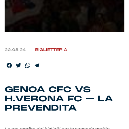
Helan x Genoa
Isolani x Genoa
Gift Card Online Store
22.08.24
BIGLIETTERIA
Fortissimo batte il mio cuor
Facebook
Twitter
WhatsApp
Telegram
GENOA CFC VS
H.VERONA FC – LA
PREVENDITA