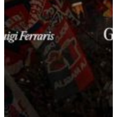
Robe di Kappa x Genoa
Vintage Collection
Red&Blue Voices
Kids
Accessori
Party
Outlet
Caffè Boasi x Genoa