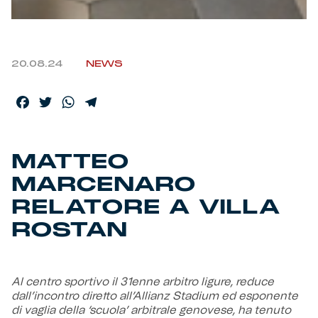
Helan x Genoa
20.08.24
NEWS
Isolani x Genoa
Facebook
Twitter
WhatsApp
Telegram
Gift Card Online Store
Fortissimo batte il mio cuor
MATTEO
MARCENARO
RELATORE A VILLA
ROSTAN
Al centro sportivo il 31enne arbitro ligure, reduce
dall’incontro diretto all’Allianz Stadium ed esponente
di vaglia della ‘scuola’ arbitrale genovese, ha tenuto