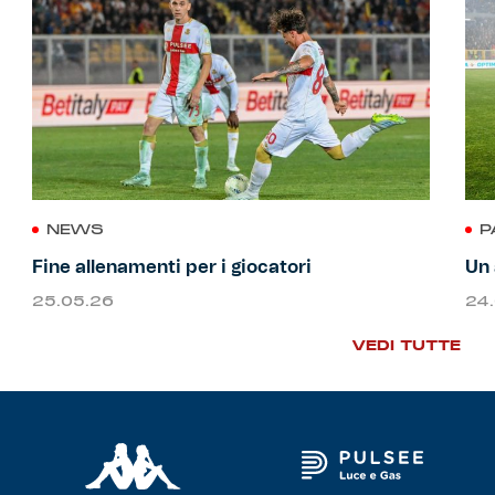
NEWS
P
Fine allenamenti per i giocatori
Un 
25.05.26
24
VEDI TUTTE