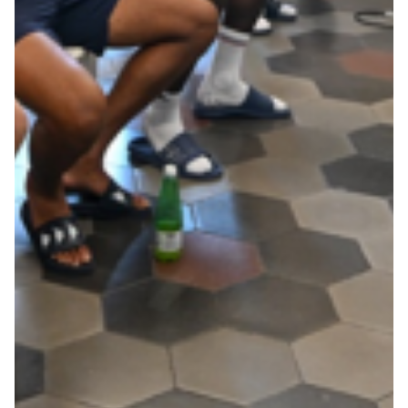
Robe di Kappa x Genoa
Vintage Collection
Red&Blue Voices
Kids
Accessori
Party
Outlet
Caffè Boasi x Genoa