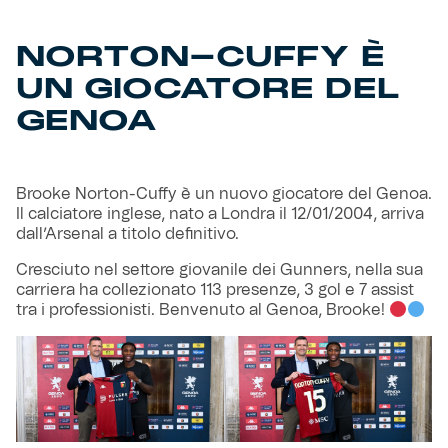
Helan x Genoa
NORTON-CUFFY È
UN GIOCATORE DEL
Isolani x Genoa
GENOA
Gift Card Online Store
Brooke Norton-Cuffy è un nuovo giocatore del Genoa.
Fortissimo batte il mio cuor
Il calciatore inglese, nato a Londra il 12/01/2004, arriva
dall’Arsenal a titolo definitivo.
Cresciuto nel settore giovanile dei Gunners, nella sua
carriera ha collezionato 113 presenze, 3 gol e 7 assist
tra i professionisti. Benvenuto al Genoa, Brooke!