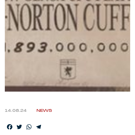
Robe di Kappa x Genoa
Vintage Collection
Red&Blue Voices
Kids
Accessori
Party
14.08.24
NEWS
Outlet
Facebook
Twitter
WhatsApp
Telegram
Caffè Boasi x Genoa