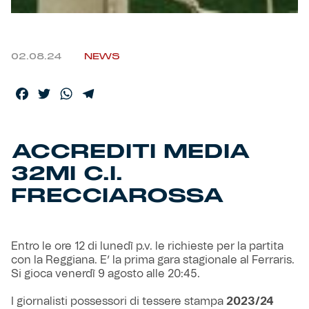
Helan x Genoa
02.08.24
NEWS
Isolani x Genoa
Facebook
Twitter
WhatsApp
Telegram
Gift Card Online Store
Fortissimo batte il mio cuor
ACCREDITI MEDIA
32MI C.I.
FRECCIAROSSA
Entro le ore 12 di lunedì p.v. le richieste per la partita
con la Reggiana. E’ la prima gara stagionale al Ferraris.
Si gioca venerdì 9 agosto alle 20:45.
I giornalisti possessori di tessere stampa
2023/24