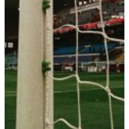
Robe di Kappa x Genoa
Vintage Collection
Red&Blue Voices
Kids
Accessori
Party
Outlet
Caffè Boasi x Genoa