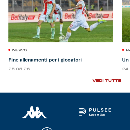
NEWS
P
Fine allenamenti per i giocatori
Un 
25.05.26
24
VEDI TUTTE