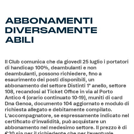
Helan x Genoa
ABBONAMENTI
DIVERSAMENTE
Isolani x Genoa
ABILI
Gift Card Online Store
Fortissimo batte il mio cuor
Il Club comunica che da giovedì 25 luglio i portatori
di handicap 100%, deambulanti e non
deambulanti, possono richiedere, fino a
esaurimento dei posti disponibili, un
abbonamento del settore Distinti 1° anello, settore
108, recandosi al Ticket Office in via al Porto
Antico 4 (orario continuato 10-19), muniti di card
Dna Genoa, documento 104 aggiornato e modulo di
richiesta allegato e debitamente compilato.
L’accompagnatore, se espressamente indicato nel
certificato d’invalidità, può acquistare un
abbonamento nel medesimo settore. Il prezzo è di
€20 sia per il richiedente che per l’eventuale