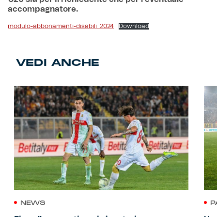
accompagnatore.
modulo-abbonamenti-disabili_2024
Download
VEDI ANCHE
NEWS
P