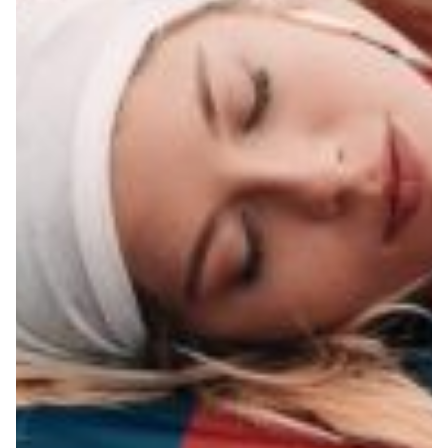
Robe di Kappa x Genoa
Vintage Collection
Red&Blue Voices
Kids
Accessori
Party
Outlet
Caffè Boasi x Genoa