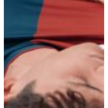
Helan x Genoa
Isolani x Genoa
Gift Card Online Store
Fortissimo batte il mio cuor