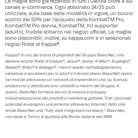
Le maglie sono già reperibili in tutti i Genoa Store e sul
canale e-commerce. Ogni abbonato 24/25 può
utilizzare, sulla base delle modalità in vigore, un buono
sconto del 50% per l’acquisto della KombatTM Pro,
KombatTM Pro donna, KombatTM, Kit supporter
(adulto), fruibile soltanto nei negozi ufficiali. Le maglie
sono disponibili, inoltre, su kappa.com e in selezionati
negozi Robe di Kappa®.
Kappa® è uno dei brand di proprietà del Gruppo BasicNet, che
detiene anche Robe di Kappa®, Jesus® Jeans, K-Way®, Superga®,
Sabelt®, Briko® e Sebago®, marchi leader nell’abbigliamento,
calzature e accessori per lo sport e il tempo libero. BasicNet opera
nel mondo attraverso un network di imprenditori che, su licenza,
producono o distribuiscono i prodotti a marchi del Gruppo. A
questi, BasicNet fornisce servizi di ricerca e sviluppo,
industrializzazione dei prodotti e marketing globale. Tutti i processi
aziendali avvengono unicamente attraverso Internet, fatto che
rende BasicNet una “fully web integrated company”. BasicNet,
con sede a Torino, è quotata alla Borsa italiana dal 1999.