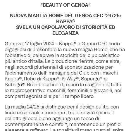
“BEAUTY OF GENOA”
NUOVA MAGLIA HOME DEL GENOA CFC ‘24/25:
KAPPA®
SVELA UN CAPOLAVORO DI STORICITÀ ED
ELEGANZA
Genova, 17 luglio 2024 – Kappa® e Genoa CFC sono
orgogliosi di presentare la nuova maglia Home, che ha
l’obiettivo di celebrare la storicità del club calcistico
più antico d’Italia. La produzione rientra, come altre,
negli accordi pluriennali di sponsorizzazione per
l’abbinamento dell’immagine del Club con i marchi
Kappa®, Robe di Kappa®, K-Way®, Superga® e
Sebago®. Brand e articoli firmano la stagione di tutte
le rappresentative maschili, femminili e giovanili, nei
comparti agonistici e per il tempo libero.
La maglia 24/25 si distingue per il design pulito, con
linee essenziali e moderne. Tra le novità spicca il
colletto girocollo che aggiunge un tocco di
contemporaneità e comfort, mantenendo un profilo
elegante e raffinato. La tonalità di rosso scuro si ispira