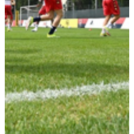
Robe di Kappa x Genoa
Vintage Collection
Red&Blue Voices
Kids
Accessori
Party
Outlet
Caffè Boasi x Genoa