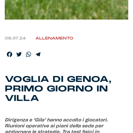
Helan x Genoa
Isolani x Genoa
08.07.24
ALLENAMENTO
Gift Card Online Store
Facebook
Twitter
WhatsApp
Telegram
Fortissimo batte il mio cuor
VOGLIA DI GENOA,
PRIMO GIORNO IN
VILLA
Dirigenza e ‘Gila’ hanno accolto i giocatori.
Riunioni operative ai piani della sede per
aggiornare le strategie. Tra test fisici in