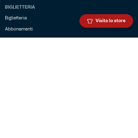
BIGLIETTERIA
Biglietteria
Visita lo store
Abbonamenti
Accrediti
Experience
Hospitality
SQUADRE
Prima squadra maschile
Prima squadra femminile
Settore giovanile
Genoa for special