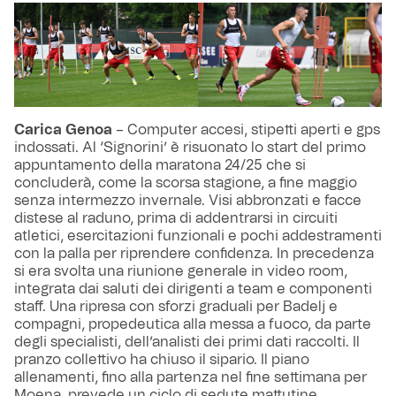
Carica Genoa
– Computer accesi, stipetti aperti e gps
indossati. Al ‘Signorini’ è risuonato lo start del primo
appuntamento della maratona 24/25 che si
concluderà, come la scorsa stagione, a fine maggio
senza intermezzo invernale. Visi abbronzati e facce
distese al raduno, prima di addentrarsi in circuiti
atletici, esercitazioni funzionali e pochi addestramenti
con la palla per riprendere confidenza. In precedenza
si era svolta una riunione generale in video room,
integrata dai saluti dei dirigenti a team e componenti
staff. Una ripresa con sforzi graduali per Badelj e
compagni, propedeutica alla messa a fuoco, da parte
degli specialisti, dell’analisti dei primi dati raccolti. Il
pranzo collettivo ha chiuso il sipario. Il piano
allenamenti, fino alla partenza nel fine settimana per
Moena, prevede un ciclo di sedute mattutine.