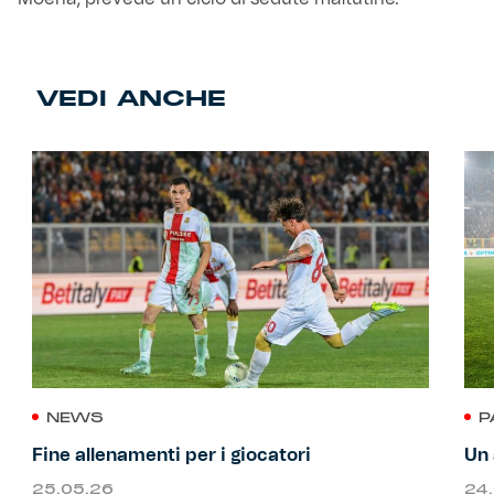
VEDI ANCHE
NEWS
P
Fine allenamenti per i giocatori
Un 
25.05.26
24