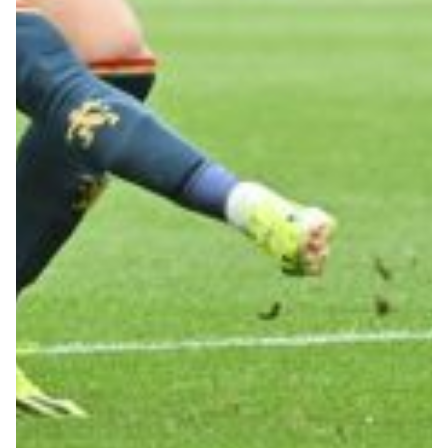
Robe di Kappa x Genoa
Vintage Collection
Red&Blue Voices
Kids
Accessori
Party
Outlet
Caffè Boasi x Genoa