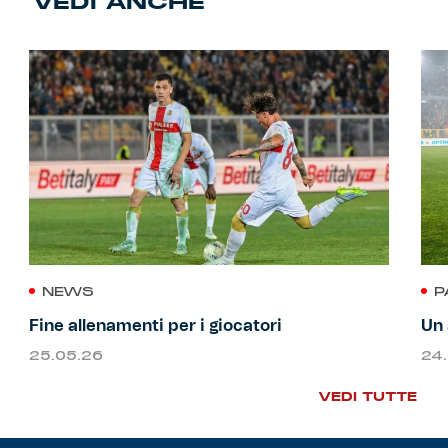
VEDI ANCHE
NEWS
P
Fine allenamenti per i giocatori
Un 
25.05.26
24
VEDI TUTTE