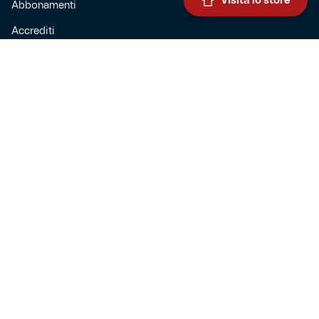
Visita lo store
Abbonamenti
Accrediti
Experience
Hospitality
SQUADRE
Prima squadra maschile
Prima squadra femminile
Settore giovanile
Genoa for special
Genoa Academy
Summer Camp