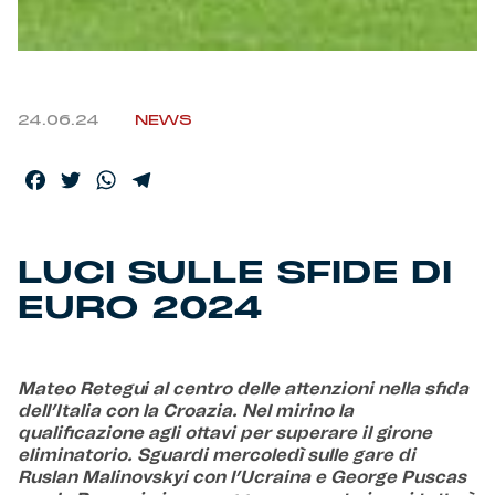
Helan x Genoa
Isolani x Genoa
24.06.24
NEWS
Gift Card Online Store
Facebook
Twitter
WhatsApp
Telegram
Fortissimo batte il mio cuor
LUCI SULLE SFIDE DI
EURO 2024
Mateo Retegui al centro delle attenzioni nella sfida
dell’Italia con la Croazia. Nel mirino la
qualificazione agli ottavi per superare il girone
eliminatorio. Sguardi mercoledì sulle gare di
Ruslan Malinovskyi con l’Ucraina e George Puscas