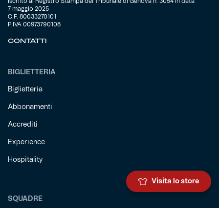
Iscritto al Registro Stampa del Tribunale di Genova n. 3054 in data
7 maggio 2025
C.F. 80033270101
P.IVA 00973790108
CONTATTI
BIGLIETTERIA
Biglietteria
Abbonamenti
Accrediti
Experience
Hospitality
Visita lo store
SQUADRE
Prima squadra maschile