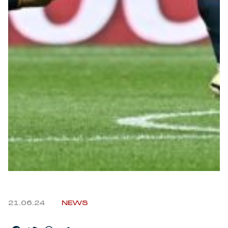
Robe di Kappa x Genoa
Vintage Collection
Red&Blue Voices
Kids
Accessori
Party
Outlet
21.06.24
NEWS
Caffè Boasi x Genoa