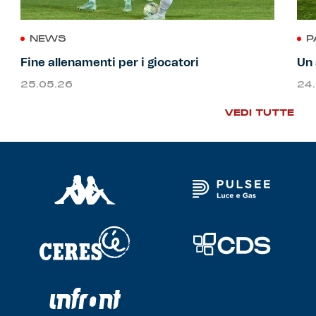
NEWS
P
Fine allenamenti per i giocatori
Un 
25.05.26
24
VEDI TUTTE