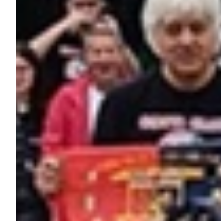
Helan x Genoa
Isolani x Genoa
Gift Card Online Store
Fortissimo batte il mio cuor