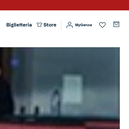
Biglietteria
Store
MyGenoa