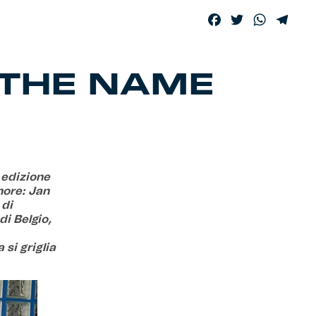
Facebook
Twitter
WhatsA
Tele
 THE NAME
a edizione
onore: Jan
 di
i Belgio,
si griglia