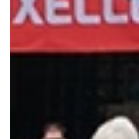
Robe di Kappa x Genoa
Vintage Collection
Red&Blue Voices
Kids
Accessori
Party
Outlet
Caffè Boasi x Genoa