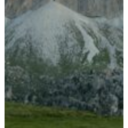
Robe di Kappa x Genoa
Vintage Collection
Red&Blue Voices
Kids
Accessori
Party
Outlet
Caffè Boasi x Genoa