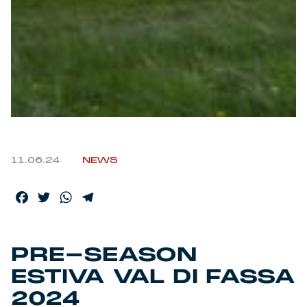
Helan x Genoa
Isolani x Genoa
Gift Card Online Store
Fortissimo batte il mio cuor
11.06.24
NEWS
Facebook
Twitter
WhatsApp
Telegram
PRE-SEASON
ESTIVA VAL DI FASSA
2024