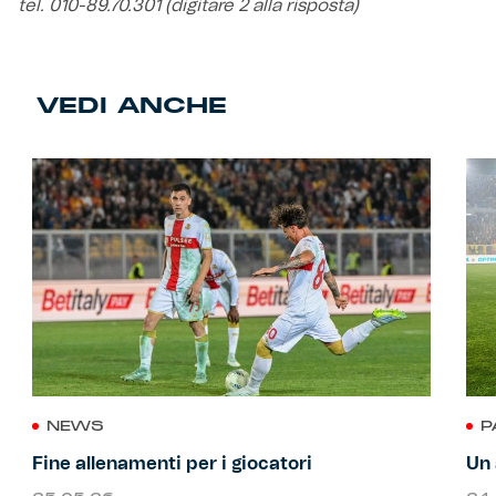
tel. 010-89.70.301 (digitare 2 alla risposta)
VEDI ANCHE
NEWS
P
Fine allenamenti per i giocatori
Un 