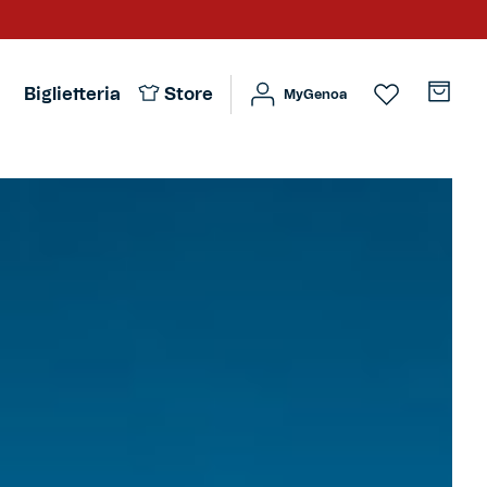
Biglietteria
Store
MyGenoa