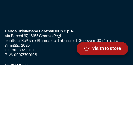
Genoa Cricket and Football Club S.p.A.
Via Ronchi 67, 16155 Genova Pegli
Iscritto al Registro Stampa del Tribunale di Genova n. 3054 in data
7 maggio 2025
Visita lo store
C.F. 80033270101
P.IVA 00973790108
CONTATTI
BIGLIETTERIA
Biglietteria
Abbonamenti
Accrediti
Experience