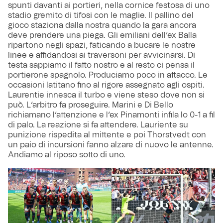
spunti davanti ai portieri, nella cornice festosa di uno
stadio gremito di tifosi con le maglie. Il pallino del
gioco staziona dalla nostra quando la gara ancora
deve prendere una piega. Gli emiliani dell’ex Balla
ripartono negli spazi, faticando a bucare le nostre
linee e affidandosi ai traversoni per avvicinarsi. Di
testa sappiamo il fatto nostro e al resto ci pensa il
portierone spagnolo. Produciamo poco in attacco. Le
occasioni latitano fino al rigore assegnato agli ospiti.
Laurentie innesca il turbo e viene steso dove non si
può. L’arbitro fa proseguire. Marini e Di Bello
richiamano l’attenzione e l’ex Pinamonti infila lo 0-1 a fil
di palo. La reazione si fa attendere. Lauriente su
punizione rispedita al mittente e poi Thorstvedt con
un paio di incursioni fanno alzare di nuovo le antenne.
Andiamo al riposo sotto di uno.