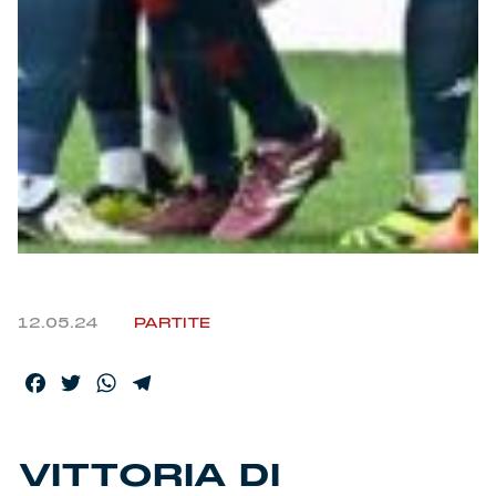
Helan x Genoa
Isolani x Genoa
Gift Card Online Store
Fortissimo batte il mio cuor
12.05.24
PARTITE
Facebook
Twitter
WhatsApp
Telegram
VITTORIA DI