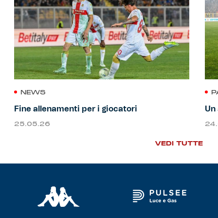
NEWS
P
Fine allenamenti per i giocatori
Un 
25.05.26
24
VEDI TUTTE