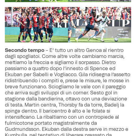
Secondo tempo
– E’ tutto un altro Genoa al rientro
dagli spogliatoi. Come altre volte cambiamo marcia,
mettiamo la freccia e sigliamo il sorpasso. Dietro
passiamo a quattro dopo l’innesto di Spence ed
Ekuban per Sabelli e Vogliacco. Gila ridisegna l’assetto
ridistribuendo i compiti e, prese le misure, le mosse in
breve funzionano. Sciogliamo le vele con il pareggio
che arriva sugli sviluppi di un corner. Sesto gol in
stagione dalla bandierina, ottavo con una deviazione
di testa. Martin centra, Thorsby fa da torre, Badelj la
spinge dentro. Il baricentro è alto e le folate si
intensificano. La ribaltiamo con un contropiede al
fulmicotone portato magistralmente da
Gudmundsson. Ekuban dalla destra serve in mezzo e
Kumbulla, nel tentativo di liberare pressato da