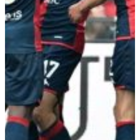
Robe di Kappa x Genoa
Vintage Collection
Red&Blue Voices
Kids
Accessori
Party
Outlet
Caffè Boasi x Genoa