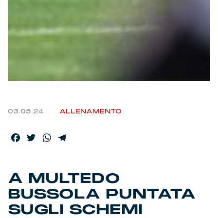
Helan x Genoa
Isolani x Genoa
Gift Card Online Store
Fortissimo batte il mio cuor
03.05.24
ALLENAMENTO
Facebook
Twitter
WhatsApp
Telegram
A MULTEDO
BUSSOLA PUNTATA
SUGLI SCHEMI