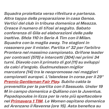
Squadra proiettata verso rifinitura e partenza.
Altra tappa della preparazione in casa Genoa.
Vertici del club in tribuna domenica al Meazza.
Cresce il numero di tifosi al seguito. Sabato
conferenza di Gila ed elaborazioni delle palle
inattive. Sfida 110 in Serie A Tim con il Milan.
Squadra con la maglia away. Tre stagioni in
rossonero per il mister. Partita n° 32 per l’arbitro
Prontera nel massimo campionato. Grifone leader
per contrasti (570) e intercetti (304) nei primi 34
turni. Diavolo con il primato di gol (11) su sviluppi
da calci d’angolo. Gudmundsson miglior
marcatore (14) tra le neopromosse nei maggiori
campionati europei. L’islandese in corsa per il 29°
Premio Gentleman Fair Play
. Subito calda la
prevendita per la partita con il Sassuolo. Under 19
M in campo domenica a Quiliano con la Juventus.
Papadopoulos in lizza per la rete più spettacolare
nel
Primavera 1 TIM
. Le Women ospitano domenica
ad Arenzano il Ravenna (ore 15). Asta benefica su