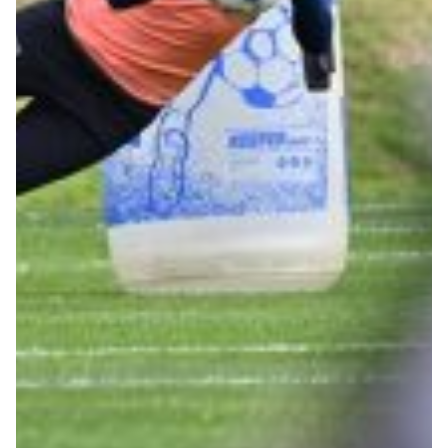
Robe di Kappa x Genoa
Vintage Collection
Red&Blue Voices
Kids
Accessori
Party
Outlet
Caffè Boasi x Genoa