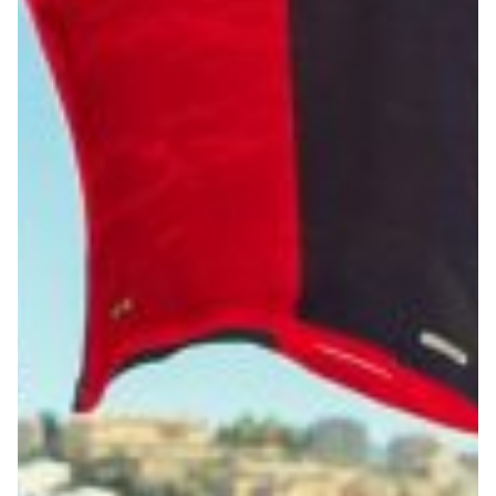
Robe di Kappa x Genoa
Vintage Collection
Red&Blue Voices
Kids
Accessori
Party
Outlet
Caffè Boasi x Genoa