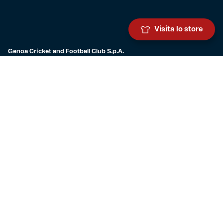
Visita lo store
Genoa Cricket and Football Club S.p.A.
Via Ronchi 67, 16155 Genova Pegli
Iscritto al Registro Stampa del Tribunale di Genova n. 3054 in data
7 maggio 2025
C.F. 80033270101
P.IVA 00973790108
CONTATTI
BIGLIETTERIA
Biglietteria
Abbonamenti
Accrediti
Experience