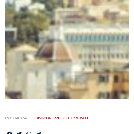
Helan x Genoa
Isolani x Genoa
Gift Card Online Store
Fortissimo batte il mio cuor
23.04.24
INIZIATIVE ED EVENTI