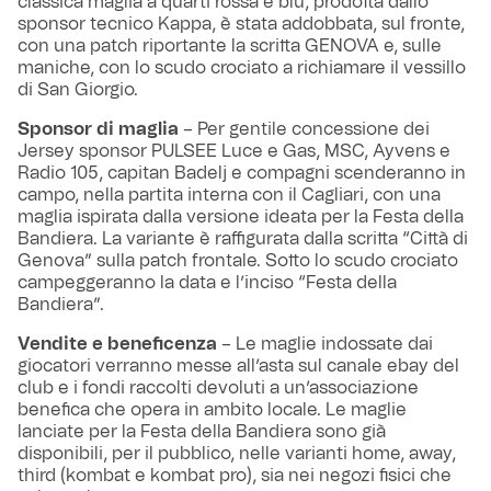
classica maglia a quarti rossa e blu, prodotta dallo
sponsor tecnico Kappa, è stata addobbata, sul fronte,
con una patch riportante la scritta GENOVA e, sulle
maniche, con lo scudo crociato a richiamare il vessillo
di San Giorgio.
Sponsor di maglia
– Per gentile concessione dei
Jersey sponsor PULSEE Luce e Gas, MSC, Ayvens e
Radio 105, capitan Badelj e compagni scenderanno in
campo, nella partita interna con il Cagliari, con una
maglia ispirata dalla versione ideata per la Festa della
Bandiera. La variante è raffigurata dalla scritta “Città di
Genova” sulla patch frontale. Sotto lo scudo crociato
campeggeranno la data e l’inciso “Festa della
Bandiera”.
Vendite e beneficenza
– Le maglie indossate dai
giocatori verranno messe all’asta sul canale ebay del
club e i fondi raccolti devoluti a un’associazione
benefica che opera in ambito locale. Le maglie
lanciate per la Festa della Bandiera sono già
disponibili, per il pubblico, nelle varianti home, away,
third (kombat e kombat pro), sia nei negozi fisici che