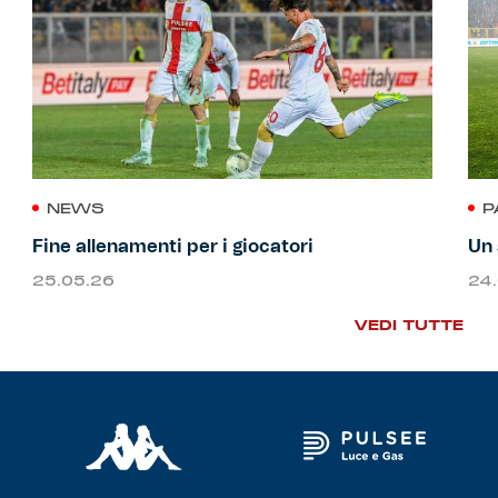
NEWS
P
Fine allenamenti per i giocatori
Un 
25.05.26
24
VEDI TUTTE