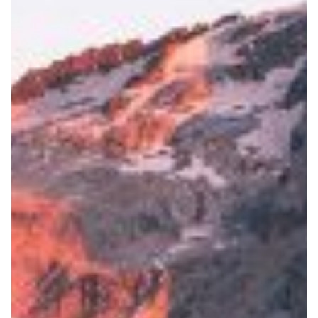
Helan x Genoa
Isolani x Genoa
Gift Card Online Store
Fortissimo batte il mio cuor