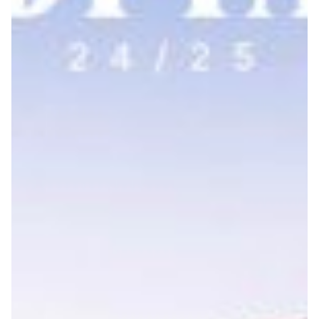
Robe di Kappa x Genoa
Vintage Collection
Red&Blue Voices
Kids
Accessori
Party
Outlet
Caffè Boasi x Genoa