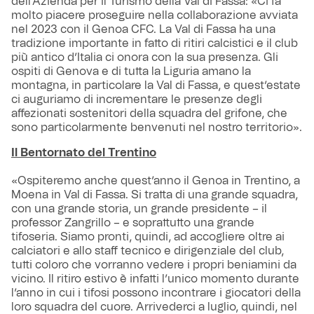
dell’Azienda per il Turismo della Val di Fassa: «Ci fa
molto piacere proseguire nella collaborazione avviata
nel 2023 con il Genoa CFC. La Val di Fassa ha una
tradizione importante in fatto di ritiri calcistici e il club
più antico d’Italia ci onora con la sua presenza. Gli
ospiti di Genova e di tutta la Liguria amano la
montagna, in particolare la Val di Fassa, e quest’estate
ci auguriamo di incrementare le presenze degli
affezionati sostenitori della squadra del grifone, che
sono particolarmente benvenuti nel nostro territorio».
Il Bentornato del Trentino
«Ospiteremo anche quest’anno il Genoa in Trentino, a
Moena in Val di Fassa. Si tratta di una grande squadra,
con una grande storia, un grande presidente – il
professor Zangrillo – e soprattutto una grande
tifoseria. Siamo pronti, quindi, ad accogliere oltre ai
calciatori e allo staff tecnico e dirigenziale del club,
tutti coloro che vorranno vedere i propri beniamini da
vicino. Il ritiro estivo è infatti l’unico momento durante
l’anno in cui i tifosi possono incontrare i giocatori della
loro squadra del cuore. Arrivederci a luglio, quindi, nel