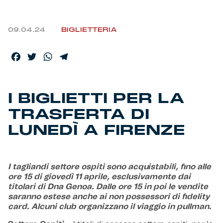
Helan x Genoa
09.04.24
BIGLIETTERIA
Isolani x Genoa
Facebook
Twitter
WhatsApp
Telegram
Gift Card Online Store
I BIGLIETTI PER LA
Fortissimo batte il mio cuor
TRASFERTA DI
LUNEDÌ A FIRENZE
I tagliandi settore ospiti sono acquistabili, fino alle
ore 15 di giovedì 11 aprile, esclusivamente dai
titolari di Dna Genoa. Dalle ore 15 in poi le vendite
saranno estese anche ai non possessori di fidelity
card. Alcuni club organizzano il viaggio in pullman.