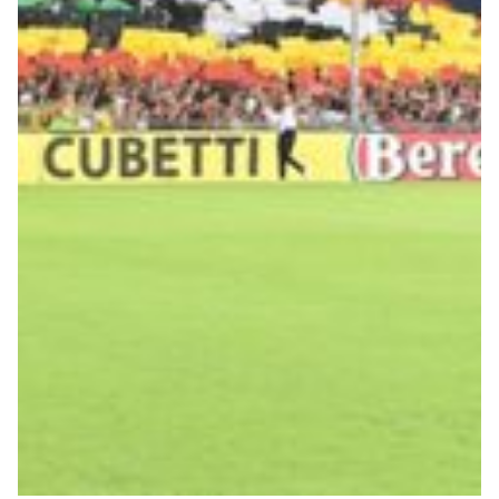
Robe di Kappa x Genoa
Vintage Collection
Red&Blue Voices
Kids
Accessori
Party
Outlet
Caffè Boasi x Genoa