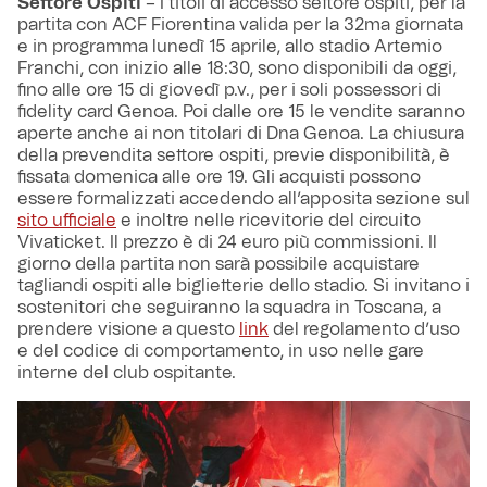
Settore Ospiti
– I titoli di accesso settore ospiti, per la
partita con ACF Fiorentina valida per la 32ma giornata
e in programma lunedì 15 aprile, allo stadio Artemio
Franchi, con inizio alle 18:30, sono disponibili da oggi,
fino alle ore 15 di giovedì p.v., per i soli possessori di
fidelity card Genoa. Poi dalle ore 15 le vendite saranno
aperte anche ai non titolari di Dna Genoa. La chiusura
della prevendita settore ospiti, previe disponibilità, è
fissata domenica alle ore 19. Gli acquisti possono
essere formalizzati accedendo all’apposita sezione sul
sito ufficiale
e inoltre nelle ricevitorie del circuito
Vivaticket. Il prezzo è di 24 euro più commissioni. Il
giorno della partita non sarà possibile acquistare
tagliandi ospiti alle biglietterie dello stadio. Si invitano i
sostenitori che seguiranno la squadra in Toscana, a
prendere visione a questo
link
del regolamento d’uso
e del codice di comportamento, in uso nelle gare
interne del club ospitante.