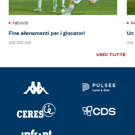
NEWS
P
Fine allenamenti per i giocatori
Un 
25.05.26
24
VEDI TUTTE