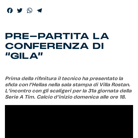
Facebook
Twitter
WhatsApp
Telegram
Helan x Genoa
Isolani x Genoa
PRE-PARTITA LA
CONFERENZA DI
Gift Card Online Store
“GILA”
Fortissimo batte il mio cuor
Prima della rifinitura il tecnico ha presentato la
sfida con l’Hellas nella sala stampa di Villa Rostan.
L’incontro con gli scaligeri per la 31a giornata della
Serie A Tim. Calcio d’inizio domenica alle ore 18.