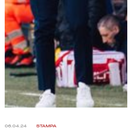
Robe di Kappa x Genoa
Vintage Collection
Red&Blue Voices
Kids
Accessori
Party
Outlet
06.04.24
STAMPA
Caffè Boasi x Genoa