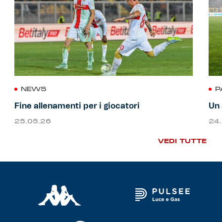
NEWS
P
Fine allenamenti per i giocatori
Un 
25.05.26
24
VEDI TUTTE