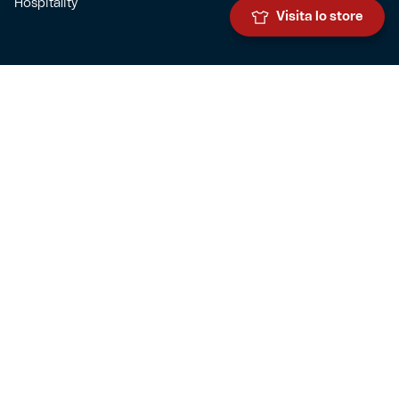
Hospitality
Visita lo store
SQUADRE
Prima squadra maschile
Prima squadra femminile
Settore giovanile
Genoa for special
Genoa Academy
Summer Camp
CLUB
Governance