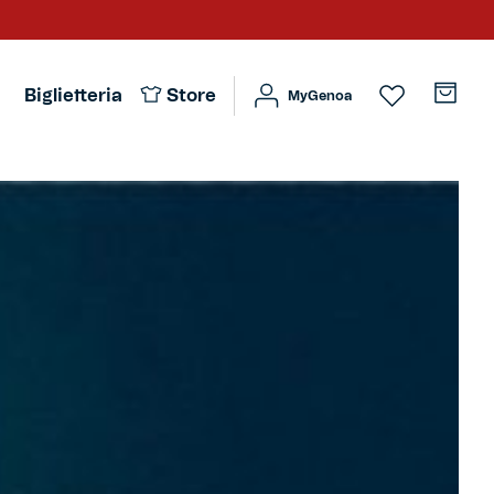
Biglietteria
Store
MyGenoa