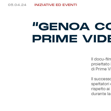
05.04.24
INIZIATIVE ED EVENTI
“GENOA C
PRIME VID
Il docu-fi
proiettato 
di Prime Vi
Il success
spettatori
rispetto ai
durante la 
Il film-ev
DUDE Origi