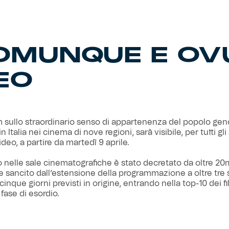
OMUNQUE E OV
EO
lm sullo straordinario senso di appartenenza del popolo ge
in Italia nei cinema di nove regioni, sarà visibile, per tutti gl
deo, a partire da martedì 9 aprile.
o nelle sale cinematografiche è stato decretato da oltre 20
 e sancito dall’estensione della programmazione a oltre tre 
 cinque giorni previsti in origine, entrando nella top-10 dei fi
fase di esordio.
ento, nato da un’idea di Mattia Mor e prodotto da Emotion N
nals, con la regia di Francesco G. Raganato e il contributo