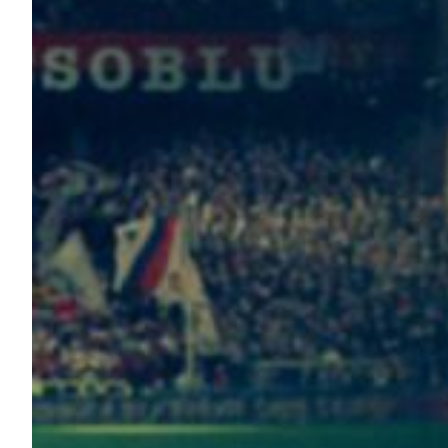
Helan x Genoa
Isolani x Genoa
Gift Card Online Store
Fortissimo batte il mio cuor