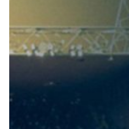
Robe di Kappa x Genoa
Vintage Collection
Red&Blue Voices
Kids
Accessori
Party
Outlet
Caffè Boasi x Genoa