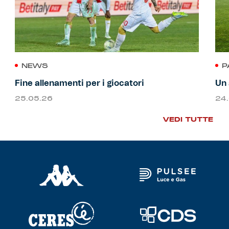
NEWS
P
Fine allenamenti per i giocatori
Un 
25.05.26
24
VEDI TUTTE