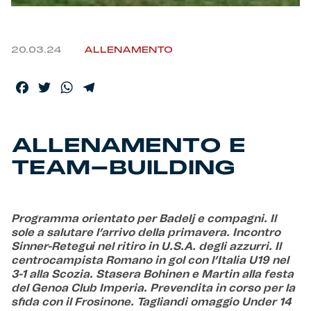
Helan x Genoa
20.03.24
ALLENAMENTO
Isolani x Genoa
Facebook
Twitter
WhatsApp
Telegram
Gift Card Online Store
ALLENAMENTO E
Fortissimo batte il mio cuor
TEAM-BUILDING
Programma orientato per Badelj e compagni. Il
sole a salutare l’arrivo della primavera. Incontro
Sinner-Retegui nel ritiro in U.S.A. degli azzurri. Il
centrocampista Romano in gol con l’Italia U19 nel
3-1 alla Scozia. Stasera Bohinen e Martin alla festa
del Genoa Club Imperia. Prevendita in corso per la
sfida con il Frosinone. Tagliandi omaggio Under 14