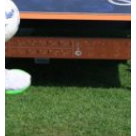
Robe di Kappa x Genoa
Vintage Collection
Red&Blue Voices
Kids
Accessori
Party
Outlet
Caffè Boasi x Genoa