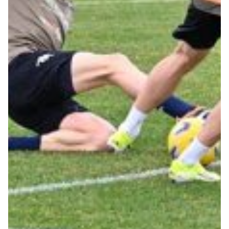
Robe di Kappa x Genoa
Vintage Collection
Red&Blue Voices
Kids
Accessori
Party
Outlet
Caffè Boasi x Genoa