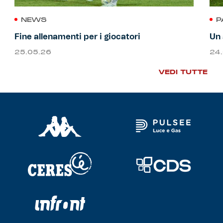
NEWS
P
Fine allenamenti per i giocatori
Un 
25.05.26
24
VEDI TUTTE