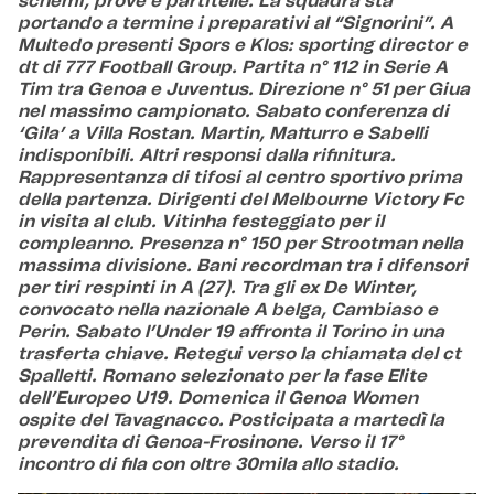
schemi, prove e partitelle. La squadra sta
portando a termine i preparativi al “Signorini”. A
Multedo presenti Spors e Klos: sporting director e
dt di 777 Football Group. Partita n° 112 in Serie A
Tim tra Genoa e Juventus. Direzione n° 51 per Giua
nel massimo campionato. Sabato conferenza di
‘Gila’ a Villa Rostan. Martin, Matturro e Sabelli
indisponibili. Altri responsi dalla rifinitura.
Rappresentanza di tifosi al centro sportivo prima
della partenza. Dirigenti del Melbourne Victory Fc
in visita al club. Vitinha festeggiato per il
compleanno. Presenza n° 150 per Strootman nella
massima divisione. Bani recordman tra i difensori
per tiri respinti in A (27). Tra gli ex De Winter,
convocato nella nazionale A belga, Cambiaso e
Perin. Sabato l’Under 19 affronta il Torino in una
trasferta chiave. Retegui verso la chiamata del ct
Spalletti. Romano selezionato per la fase Elite
dell’Europeo U19. Domenica il Genoa Women
ospite del Tavagnacco. Posticipata a martedì la
prevendita di Genoa-Frosinone. Verso il 17°
incontro di fila con oltre 30mila allo stadio.