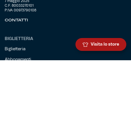
7 maggio 2025
C.F. 80033270101
P.IVA 00973790108
CONTATTI
BIGLIETTERIA
Visita lo store
Biglietteria
Abbonamenti
Accrediti
Experience
Hospitality
SQUADRE
Prima squadra maschile