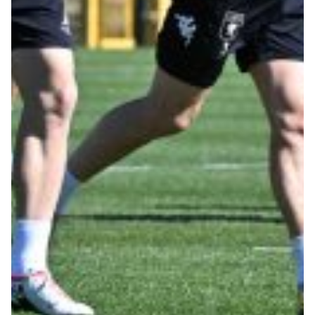
Robe di Kappa x Genoa
Vintage Collection
Red&Blue Voices
Kids
Accessori
Party
Outlet
Caffè Boasi x Genoa