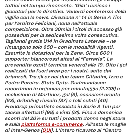
tattici nel tempo rimanente. ‘Gila’ riunisce i
giocatori per le direttive. Venerdì conferenza della
vigilia con le news. Direzione n° 14 in Serie A Tim
per l’arbitro Feliciani, nona nell’attuale
competizione. Oltre 30mila i titoli di accesso già
posseduti per la sedicesima volta consecutiva.
Tagliandi gratis U14 in Gradinata Laterale – ne
rimangono solo 650 – con le modalità vigenti.
Esaurite le dotazioni per la Zena. Circa 600 i
supporter biancorossi attesi al “Ferraris”. La
prevendita ospiti termina venerdì alle 19. Otto i gol
realizzati da fuori area per i nostri, sette dai
brianzoli. Tra gli ex nei due team: Cittadini, Izzo e
Pedro Pereira. Stats Opta. Gudmundsson
recordman in organico per minutaggio (2.238) a
esclusione di Martinez, gol (9), occasioni create
(63), dribbling riusciti (37) e falli subiti (40).
Frendrup primatista assoluto in Serie A Tim per
tackle effettuati (98) e vinti (51). Fino a domenica
sconti del 20% su tutti i prodotti donna negli store
e sulla
piattaforma e-commerce
. All’asta le maglie
di Inter-Genoa (
QUI
). L’intero ricavato al “Centro