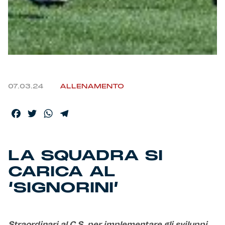
Helan x Genoa
Isolani x Genoa
Gift Card Online Store
07.03.24
ALLENAMENTO
Fortissimo batte il mio cuor
Facebook
Twitter
WhatsApp
Telegram
LA SQUADRA SI
CARICA AL
‘SIGNORINI’
Straordinari al C.S. per implementare gli sviluppi