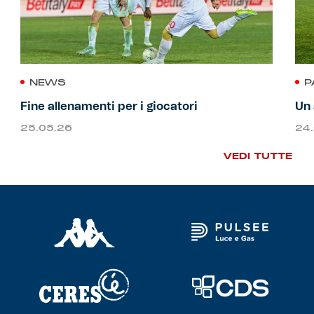
NEWS
P
Fine allenamenti per i giocatori
Un 
25.05.26
24
VEDI TUTTE