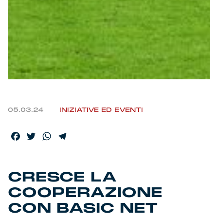
Helan x Genoa
Isolani x Genoa
Gift Card Online Store
Fortissimo batte il mio cuor
05.03.24
INIZIATIVE ED EVENTI
Facebook
Twitter
WhatsApp
Telegram
CRESCE LA
COOPERAZIONE
CON BASIC NET