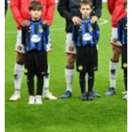
Robe di Kappa x Genoa
Vintage Collection
Red&Blue Voices
Kids
Accessori
Party
Outlet
Caffè Boasi x Genoa