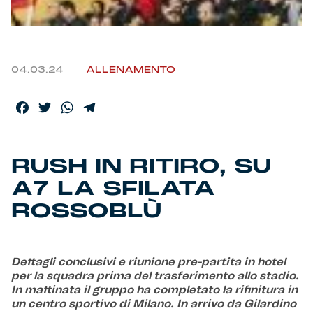
Helan x Genoa
Isolani x Genoa
04.03.24
ALLENAMENTO
Gift Card Online Store
Facebook
Twitter
WhatsApp
Telegram
Fortissimo batte il mio cuor
RUSH IN RITIRO, SU
A7 LA SFILATA
ROSSOBLÙ
Dettagli conclusivi e riunione pre-partita in hotel
per la squadra prima del trasferimento allo stadio.
In mattinata il gruppo ha completato la rifinitura in
un centro sportivo di Milano. In arrivo da Gilardino