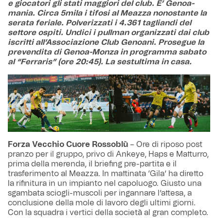
e giocatori gli stati maggiori del club. E’ Genoa-
mania. Circa 5mila i tifosi al Meazza nonostante la
serata feriale. Polverizzati i 4.361 tagliandi del
settore ospiti. Undici i pullman organizzati dai club
iscritti all’Associazione Club Genoani. Prosegue la
prevendita di Genoa-Monza in programma sabato
al “Ferraris” (ore 20:45). La sestultima in casa.
Forza Vecchio Cuore Rossoblù
– Ore di riposo post
pranzo per il gruppo, privo di Ankeye, Haps e Matturro,
prima della merenda, il briefing pre-partita e il
trasferimento al Meazza. In mattinata ‘Gila’ ha diretto
la rifinitura in un impianto nel capoluogo. Giusto una
sgambata sciogli-muscoli per ingannare l’attesa, a
conclusione della mole di lavoro degli ultimi giorni.
Con la squadra i vertici della società al gran completo.