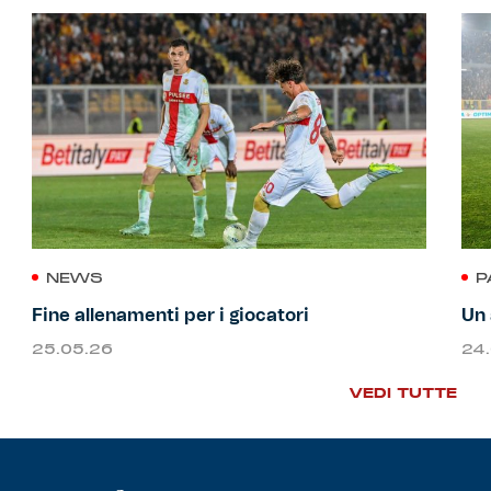
NEWS
P
Fine allenamenti per i giocatori
Un 
25.05.26
24
VEDI TUTTE