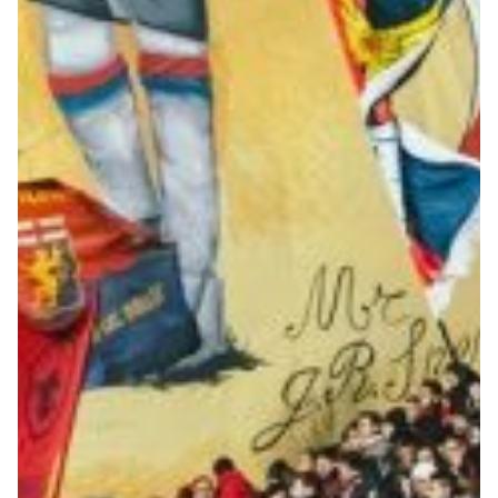
Robe di Kappa x Genoa
Vintage Collection
Red&Blue Voices
Kids
Accessori
Party
Outlet
Caffè Boasi x Genoa