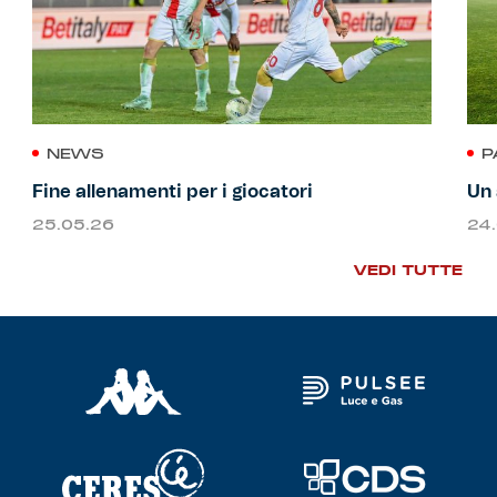
NEWS
P
Fine allenamenti per i giocatori
Un 
25.05.26
24
VEDI TUTTE