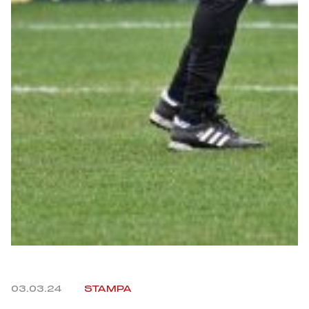
Robe di Kappa x Genoa
Vintage Collection
Red&Blue Voices
Kids
Accessori
Party
Outlet
03.03.24
STAMPA
Caffè Boasi x Genoa