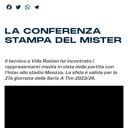
Facebook
Twitter
WhatsApp
Telegram
Helan x Genoa
Isolani x Genoa
LA CONFERENZA
STAMPA DEL MISTER
Gift Card Online Store
Fortissimo batte il mio cuor
Il tecnico a Villa Rostan ha incontrato i
rappresentanti media in vista della partita con
l’Inter allo stadio Meazza. La sfida è valida per la
27a giornata della Serie A Tim 2023/24.