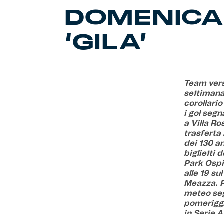
DOMENICA 
‘GILA’
Team vers
settimana a
corollario
i gol segn
a Villa Ro
trasferta
dei 130 an
biglietti 
Park Osp
alle 19 su
Meazza. Ri
meteo seg
pomeriggi
in Serie A
sulle 67 t