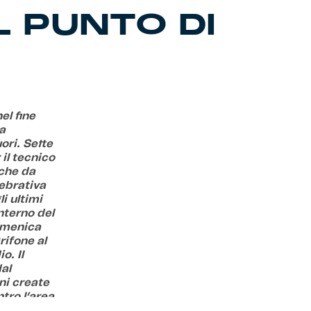
L PUNTO DI
el fine
 a
uori. Sette
 il tecnico
nche da
lebrativa
i ultimi
interno del
omenica
rifone al
o. Il
al
ni create
ntro l’area
giocatore