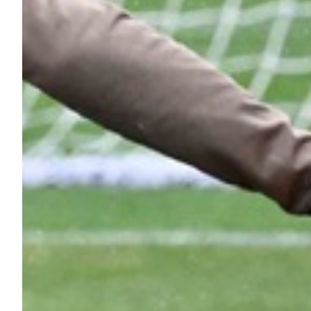
Helan x Genoa
Isolani x Genoa
Gift Card Online Store
Fortissimo batte il mio cuor