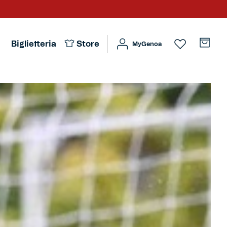
Biglietteria
Store
MyGenoa