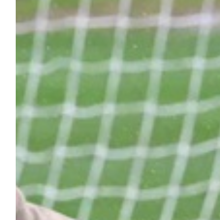
Robe di Kappa x Genoa
Vintage Collection
Red&Blue Voices
Kids
Accessori
Party
Outlet
Caffè Boasi x Genoa