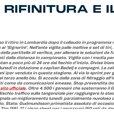
RIFINITURA E I
o il ritiro in Lombardia dopo il collaudo in programma n
l ‘Signorini’. Nell’ante vigilia palle inattive e set di tiri,
 della partitella di verifica, per allenare le soluzioni da f
ati dalla distanza in campionato. Vigilia con i media per
stan a poco più di 24 ore dal fischio d’inizio. Divise bia
 lunedì in dotazione a capitan Badelj e compagni. La ce
ni iper venduta in questa stagione. Al via lo sprint per gl
del terzo anello blu. Si accede dalla zona di filtraggio all’
iti come da comunicazioni emesse. Stop prevendita d
l
sito ufficiale
. Oltre 4.500 i genoani che sosterranno il G
schio traffico sulla tangenziale per raggiungere lo stadi
nala un miglioramento lunedì: parzialmente nuvoloso d
o. Stats: Gudmundsson primatista assoluto di occasio
 Tim (59). 17 i clean sheet per i nerazzurri (60 reti da de
otali). Indisponibile Matturro premiato come 2° miglior 