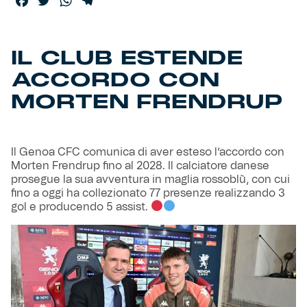
Facebook
Twitter
WhatsApp
Telegram
Helan x Genoa
IL CLUB ESTENDE
Isolani x Genoa
ACCORDO CON
MORTEN FRENDRUP
Gift Card Online Store
Fortissimo batte il mio cuor
Il Genoa CFC comunica di aver esteso l’accordo con
Morten Frendrup fino al 2028. Il calciatore danese
prosegue la sua avventura in maglia rossoblù, con cui
fino a oggi ha collezionato 77 presenze realizzando 3
gol e producendo 5 assist.