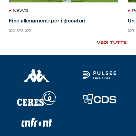
NEWS
P
Fine allenamenti per i giocatori
Un 
25.05.26
24
VEDI TUTTE