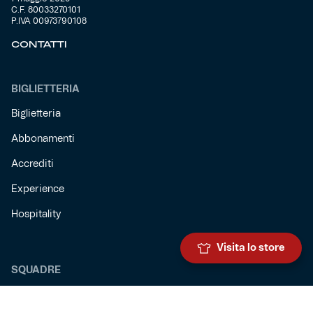
C.F. 80033270101
P.IVA 00973790108
CONTATTI
BIGLIETTERIA
Biglietteria
Abbonamenti
Accrediti
Experience
Hospitality
Visita lo store
SQUADRE
Prima squadra maschile