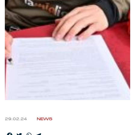
Robe di Kappa x Genoa
Vintage Collection
Red&Blue Voices
Kids
Accessori
Party
Outlet
29.02.24
NEWS
Caffè Boasi x Genoa