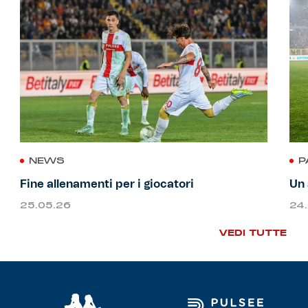
NEWS
P
Fine allenamenti per i giocatori
Un 
25.05.26
24
VEDI TUTTE