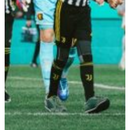
Robe di Kappa x Genoa
Vintage Collection
Red&Blue Voices
Kids
Accessori
Party
Outlet
Caffè Boasi x Genoa