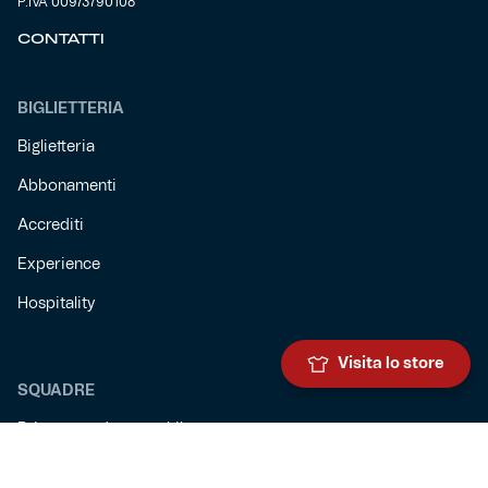
P.IVA 00973790108
CONTATTI
BIGLIETTERIA
Biglietteria
Abbonamenti
Accrediti
Experience
Hospitality
Visita lo store
SQUADRE
Prima squadra maschile
Prima squadra femminile