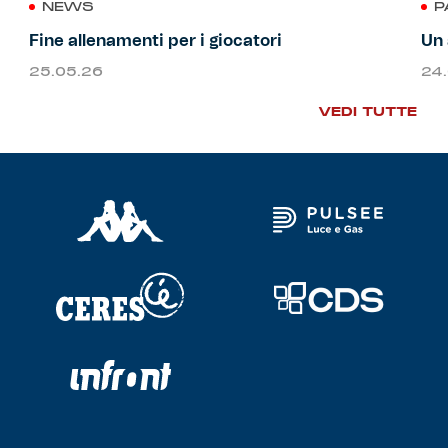
NEWS
P
Fine allenamenti per i giocatori
Un 
25.05.26
24
VEDI TUTTE