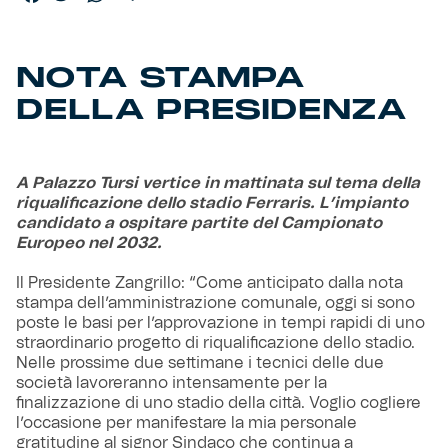
Helan x Genoa
NOTA STAMPA
Isolani x Genoa
DELLA PRESIDENZA
Gift Card Online Store
A Palazzo Tursi vertice in mattinata sul tema della
Fortissimo batte il mio cuor
riqualificazione dello stadio Ferraris. L’impianto
candidato a ospitare partite del Campionato
Europeo nel 2032.
Il Presidente Zangrillo: “Come anticipato dalla nota
stampa dell’amministrazione comunale, oggi si sono
poste le basi per l’approvazione in tempi rapidi di uno
straordinario progetto di riqualificazione dello stadio.
Nelle prossime due settimane i tecnici delle due
società lavoreranno intensamente per la
finalizzazione di uno stadio della città. Voglio cogliere
l’occasione per manifestare la mia personale
gratitudine al signor Sindaco che continua a