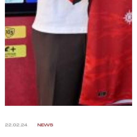
Robe di Kappa x Genoa
Vintage Collection
Red&Blue Voices
Kids
Accessori
Party
Outlet
22.02.24
NEWS
Caffè Boasi x Genoa