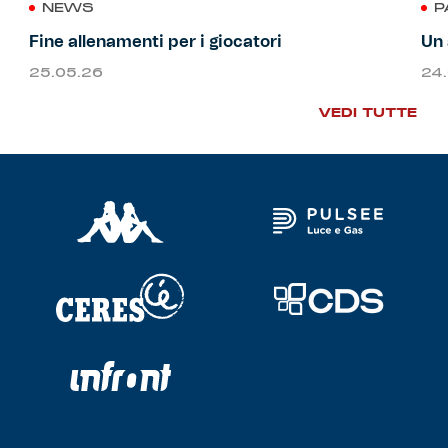
NEWS
P
Fine allenamenti per i giocatori
Un 
25.05.26
24
VEDI TUTTE