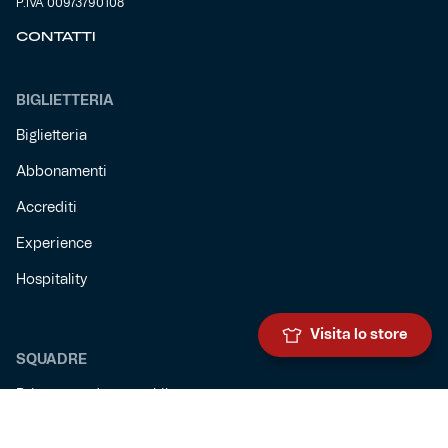
P.IVA 00973790108
CONTATTI
BIGLIETTERIA
Biglietteria
Abbonamenti
Accrediti
Experience
Hospitality
Visita lo store
SQUADRE
Prima squadra maschile
Prima squadra femminile