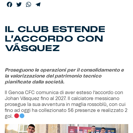
Facebook
Twitter
WhatsApp
Telegram
Helan x Genoa
IL CLUB ESTENDE
Isolani x Genoa
L’ACCORDO CON
Gift Card Online Store
VÁSQUEZ
Fortissimo batte il mio cuor
Proseguono le operazioni per il consolidamento e
la valorizzazione del patrimonio tecnico
pianificate dalla società.
Il Genoa CFC comunica di aver esteso l’accordo con
Johan Vásquez fino al 2027. Il calciatore messicano
prosegue la sua avventura in maglia rossoblù, con cui
fino ad oggi ha collezionato 56 presenze e realizzato 2
gol.