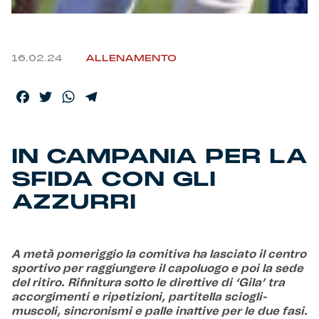
Helan x Genoa
16.02.24
ALLENAMENTO
Isolani x Genoa
Facebook
Twitter
WhatsApp
Telegram
Gift Card Online Store
Fortissimo batte il mio cuor
IN CAMPANIA PER LA
SFIDA CON GLI
AZZURRI
A metà pomeriggio la comitiva ha lasciato il centro
sportivo per raggiungere il capoluogo e poi la sede
del ritiro. Rifinitura sotto le direttive di ‘Gila’ tra
accorgimenti e ripetizioni, partitella sciogli-
muscoli, sincronismi e palle inattive per le due fasi.