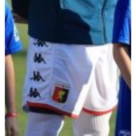
Robe di Kappa x Genoa
Vintage Collection
Red&Blue Voices
Kids
Accessori
Party
Outlet
Caffè Boasi x Genoa