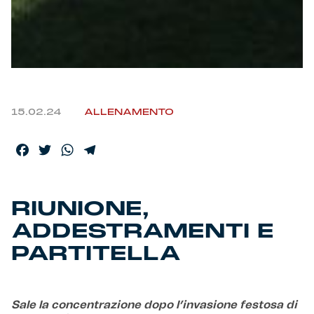
Helan x Genoa
Isolani x Genoa
Gift Card Online Store
15.02.24
ALLENAMENTO
Fortissimo batte il mio cuor
Facebook
Twitter
WhatsApp
Telegram
RIUNIONE,
ADDESTRAMENTI E
PARTITELLA
Sale la concentrazione dopo l’invasione festosa di