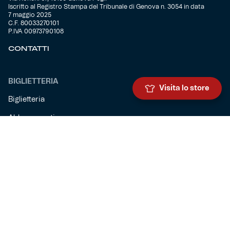
Iscritto al Registro Stampa del Tribunale di Genova n. 3054 in data
7 maggio 2025
C.F. 80033270101
P.IVA 00973790108
CONTATTI
BIGLIETTERIA
Visita lo store
Biglietteria
Abbonamenti
Accrediti
Experience
Hospitality
SQUADRE