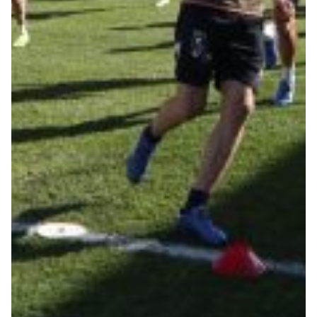
Robe di Kappa x Genoa
Vintage Collection
Red&Blue Voices
Kids
Accessori
Party
Outlet
Caffè Boasi x Genoa