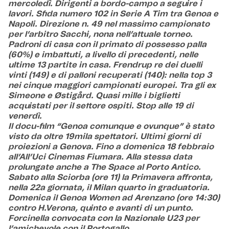
mercoledì. Dirigenti a bordo-campo a seguire i
lavori. Sfida numero 102 in Serie A Tim tra Genoa e
Napoli. Direzione n. 49 nel massimo campionato
per l’arbitro Sacchi, nona nell’attuale torneo.
Padroni di casa con il primato di possesso palla
(60%) e imbattuti, a livello di precedenti, nelle
ultime 13 partite in casa. Frendrup re dei duelli
vinti (149) e di palloni recuperati (140): nella top 3
nei cinque maggiori campionati europei. Tra gli ex
Simeone e
Østigård. Quasi mille i biglietti
acquistati per il settore ospiti. Stop alle 19 di
venerdì.
Il docu-film “Genoa comunque e ovunque” è stato
visto da oltre 19mila spettatori. Ultimi giorni di
proiezioni a Genova. Fino a domenica 18 febbraio
all’All’Uci Cinemas Fiumara. Alla stessa data
prolungate anche a The Space al Porto Antico.
Sabato alla Sciorba (ore 11) la Primavera affronta,
nella 22a giornata, il Milan quarto in graduatoria.
Domenica il Genoa Women ad Arenzano (ore 14:30)
contro H.Verona, quinto e avanti di un punto.
Forcinella convocata con la Nazionale U23 per
l’amichevole con il Portogallo.