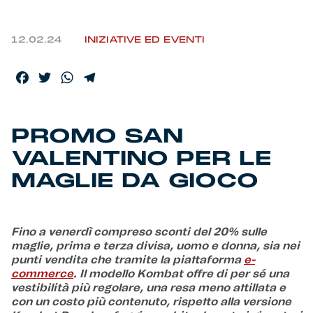
Helan x Genoa
12.02.24
INIZIATIVE ED EVENTI
Isolani x Genoa
Facebook
Twitter
WhatsApp
Telegram
Gift Card Online Store
PROMO SAN
Fortissimo batte il mio cuor
VALENTINO PER LE
MAGLIE DA GIOCO
Fino a venerdì compreso sconti del 20% sulle
maglie, prima e terza divisa, uomo e donna, sia nei
punti vendita che tramite la piattaforma
e-
commerce
. Il modello Kombat offre di per sé una
vestibilità più regolare, una resa meno attillata e
con un costo più contenuto, rispetto alla versione