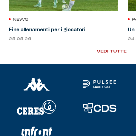
NEWS
P
Fine allenamenti per i giocatori
Un 
25.05.26
24
VEDI TUTTE