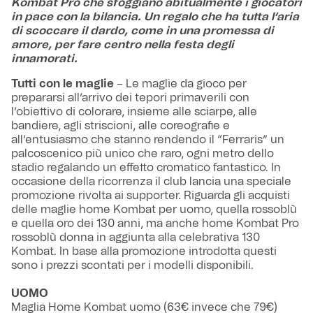
Kombat Pro che sfoggiano abitualmente i giocatori
in pace con la bilancia. Un regalo che ha tutta l’aria
di scoccare il dardo, come in una promessa di
amore, per fare centro nella festa degli
innamorati.
Tutti con le maglie
– Le maglie da gioco per
prepararsi all’arrivo dei tepori primaverili con
l’obiettivo di colorare, insieme alle sciarpe, alle
bandiere, agli striscioni, alle coreografie e
all’entusiasmo che stanno rendendo il “Ferraris” un
palcoscenico più unico che raro, ogni metro dello
stadio regalando un effetto cromatico fantastico. In
occasione della ricorrenza il club lancia una speciale
promozione rivolta ai supporter. Riguarda gli acquisti
delle maglie home Kombat per uomo, quella rossoblù
e quella oro dei 130 anni, ma anche home Kombat Pro
rossoblù donna in aggiunta alla celebrativa 130
Kombat. In base alla promozione introdotta questi
sono i prezzi scontati per i modelli disponibili.
UOMO
Maglia Home Kombat uomo (63€ invece che 79€)