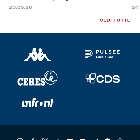
25.05.26
24
VEDI TUTTE