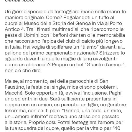
Un giorno speciale da festeggiare mano nella mano. In
maniera originale. Come? Regalandoti un tuffo al
cuore al Museo della Storia del Genoa in via al Porto
Antico 4. Tra i filmati multimediali che ripercorrono le
gesta di Uomini con i baffoni d’antan o le memorabilia
che raccontano l’epica del club di calcio più longevo
in Italia. Hai voglia di spifferare un “ti amo” davanti al…
pallone del primo campionato nazionale? Strizzare lo
sguardo davanti a quelle maglie di lana avvolgenti
come un abbraccio? Proprio un bel “Guasto d’amore”,
non c’è che dire.
Ma se, al momento, sei della parrocchia di San
Faustino, la festa dei single, mica ci sono problemi.
Macché. Solo opportunità, evviva l’inclusione. Paghi
uno ed entri in due. Sarà sufficiente presentarsi in
coppia con un amico, un parente, un figlio, un genitore.
Insomma, con chi ti pare. “Genoa, una fede, un mito,
un… amore infinito” recitava uno striscione passato
alla storia. Proprio così. Potrai festeggiare l’amore per
la tua squadra del cuore, quello per la vita o per “40