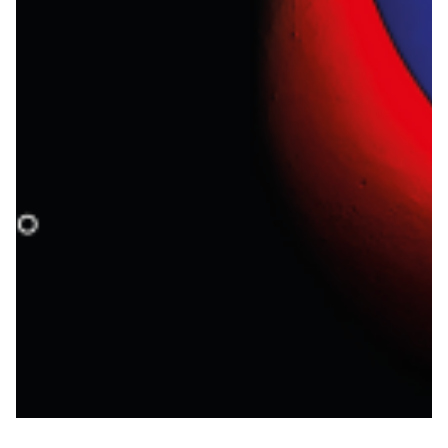
Robe di Kappa x Genoa
Vintage Collection
Red&Blue Voices
Kids
Accessori
Party
Outlet
Caffè Boasi x Genoa