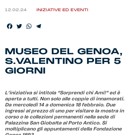
12.02.24
INIZIATIVE ED EVENTI
Helan x Genoa
Facebook
Twitter
WhatsApp
Telegram
Isolani x Genoa
Gift Card Online Store
MUSEO DEL GENOA,
S.VALENTINO PER 5
Fortissimo batte il mio cuor
GIORNI
L’iniziativa si intitola “Sorprendi chi Ami!” ed è
aperta a tutti. Non solo alle coppie di innamorati.
Da mercoledì 14 a domenica 18 febbraio. Due
ingressi al prezzo di uno per visitare la mostra in
corso o le collezioni permanenti nella sede di
Palazzina San Giobatta al Porto Antico. Si
moltiplicano gli appuntamenti della Fondazione
Genoa 1893.