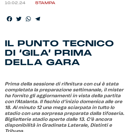
10.02.24
STAMPA
Helan x Genoa
Facebook
Twitter
WhatsApp
Telegram
Isolani x Genoa
IL PUNTO TECNICO
Gift Card Online Store
DI ‘GILA’ PRIMA
DELLA GARA
Fortissimo batte il mio cuor
Prima della sessione di rifinitura con cui è stata
completata la preparazione settimanale, il mister
ha fornito gli aggiornamenti in vista della partita
con l’Atalanta. Il fischio d’inizio domenica alle ore
18. Al minuto 12 una mega sciarpata in tutto lo
stadio con una sorpresa preparata dalla tifoseria.
Biglietterie stadio aperte dalle 13. C’è ancora
disponibilità in Gradinata Laterale, Distinti e
Tribuna.