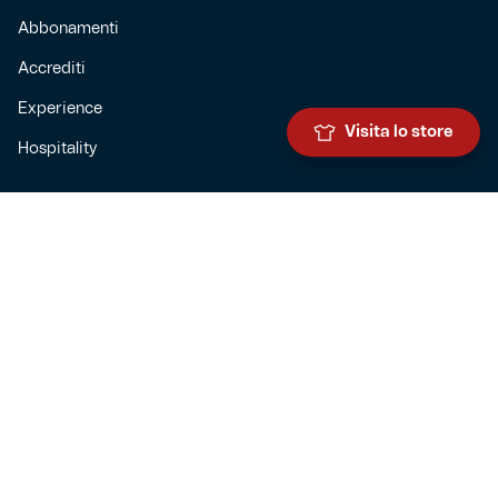
Abbonamenti
Accrediti
Experience
Visita lo store
Hospitality
SQUADRE
Prima squadra maschile
Prima squadra femminile
Settore giovanile
Genoa for special
Genoa Academy
Summer Camp