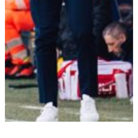
Robe di Kappa x Genoa
Vintage Collection
Red&Blue Voices
Kids
Accessori
Party
Outlet
Caffè Boasi x Genoa