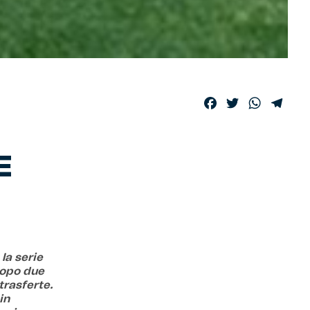
Facebook
Twitter
WhatsA
Tele
E
la serie
dopo due
trasferte.
in