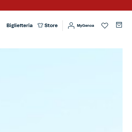
Biglietteria
Store
MyGenoa