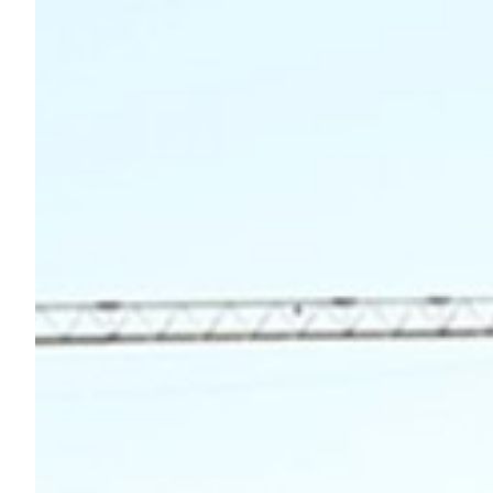
Robe di Kappa x Genoa
Vintage Collection
Red&Blue Voices
Kids
Accessori
Party
Outlet
Caffè Boasi x Genoa