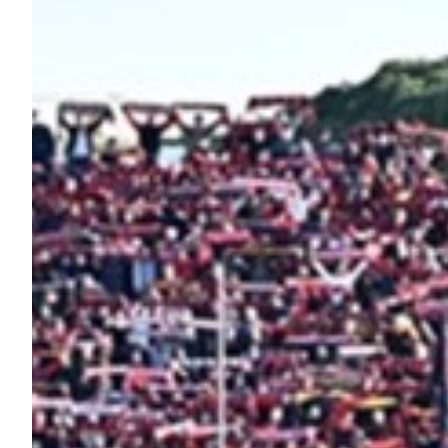
Helan x Genoa
Isolani x Genoa
Gift Card Online Store
Fortissimo batte il mio cuor