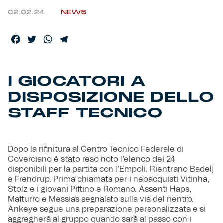
02.02.24
NEWS
Helan x Genoa
Facebook
Twitter
WhatsApp
Telegram
Isolani x Genoa
Gift Card Online Store
I GIOCATORI A
DISPOSIZIONE DELLO
Fortissimo batte il mio cuor
STAFF TECNICO
Dopo la rifinitura al Centro Tecnico Federale di
Coverciano è stato reso noto l’elenco dei 24
disponibili per la partita con l’Empoli. Rientrano Badelj
e Frendrup. Prima chiamata per i neoacquisti Vitinha,
Stolz e i giovani Pittino e Romano. Assenti Haps,
Matturro e Messias segnalato sulla via del rientro.
Ankeye segue una preparazione personalizzata e si
aggregherà al gruppo quando sarà al passo con i