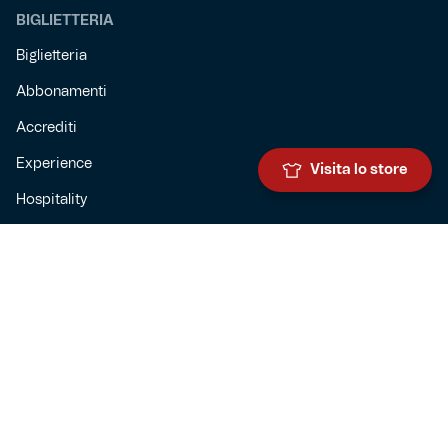
BIGLIETTERIA
Biglietteria
Abbonamenti
Accrediti
Experience
Visita lo store
Hospitality
SQUADRE
Prima squadra maschile
Prima squadra femminile
Settore giovanile
Genoa for special