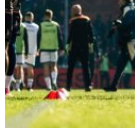
Robe di Kappa x Genoa
Vintage Collection
Red&Blue Voices
Kids
Accessori
Party
Outlet
Caffè Boasi x Genoa