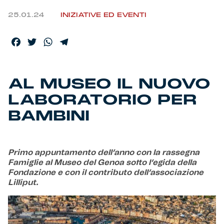
25.01.24
INIZIATIVE ED EVENTI
Helan x Genoa
Facebook
Twitter
WhatsApp
Telegram
Isolani x Genoa
Gift Card Online Store
AL MUSEO IL NUOVO
LABORATORIO PER
Fortissimo batte il mio cuor
BAMBINI
Primo appuntamento dell’anno con la rassegna
Famiglie al Museo del Genoa sotto l’egida della
Fondazione e con il contributo dell’associazione
Lilliput.