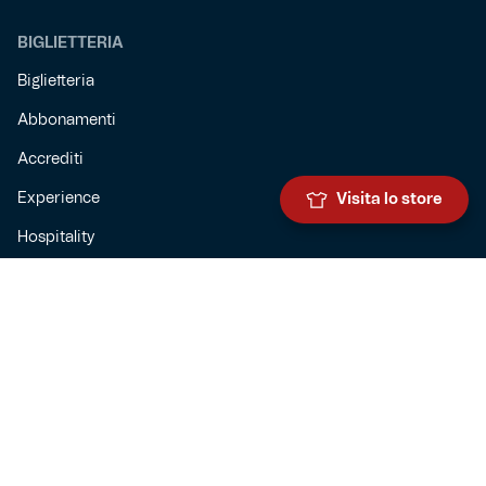
BIGLIETTERIA
Biglietteria
Abbonamenti
Accrediti
Experience
Visita lo store
Hospitality
SQUADRE
Prima squadra maschile
Prima squadra femminile
Settore giovanile
Genoa for special