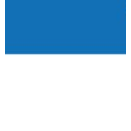
Robe di Kappa x Genoa
Vintage Collection
Red&Blue Voices
Kids
Accessori
Party
Outlet
Caffè Boasi x Genoa